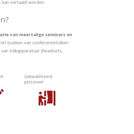
t kan vertaald worden
en?
isatie van meertalige seminars en
het boeken van conferentietolken
n van tolkapparatuur (headsets,
it
Gekwalificeerd
personeel