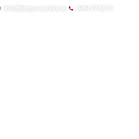
info@lingua-service.eu
0494 77 88 76
Interpretatie
Verhuur
Bureaus
Offerte
 van bedrijven
 soorten
n,
rlands, Duits,