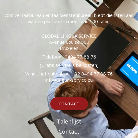
Ons vertaalbureau en taaldienstenbureau biedt diensten aan
via een platform in meer dan 100 talen.
GLOBAL LINGUA SERVICE
Avenue Louise 500
Bruxeles
Telefoon : 0494 77 88 76
(Gratis service + belkosten)
Vanuit het buitenland: +32 0494 77 88 76
info@lingua-service.eu
CONTACT
Talenlijst
Contact