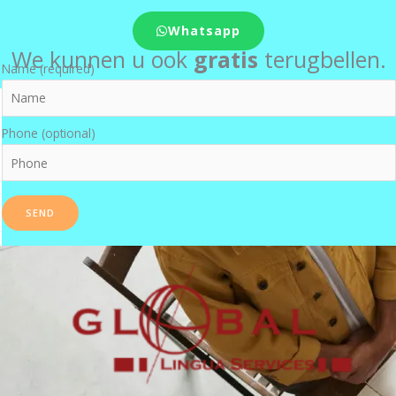
Whatsapp
We kunnen u ook
gratis
terugbellen.
Name (required)
Phone (optional)