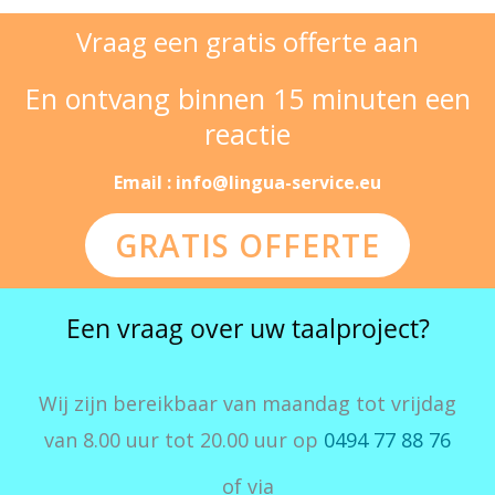
Vraag een gratis offerte aan
En ontvang binnen 15 minuten een
reactie
Email : info@lingua-service.eu
GRATIS OFFERTE
Een vraag over uw taalproject?
Wij zijn bereikbaar van maandag tot vrijdag
van 8.00 uur tot 20.00 uur op
0494 77 88 76
of via