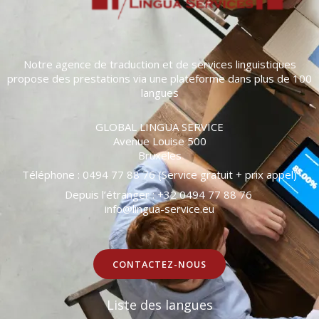
Notre agence de traduction et de services linguistiques
propose des prestations via une plateforme dans plus de 100
langues
GLOBAL LINGUA SERVICE
Avenue Louise 500
Bruxeles
Téléphone : 0494 77 88 76 (Service gratuit + prix appel)
Depuis l’étranger : +32 0494 77 88 76
info@lingua-service.eu
CONTACTEZ-NOUS
Liste des langues