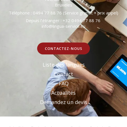
Bruxeles
Téléphone : 0494 77 88 76 (Service gratuit + prix appel)
Depuis l’étranger : +32 0494 77 88 76
info@lingua-service.eu
CONTACTEZ-NOUS
Liste des langues
Contact
FAQ
Actualités
Demandez un devis