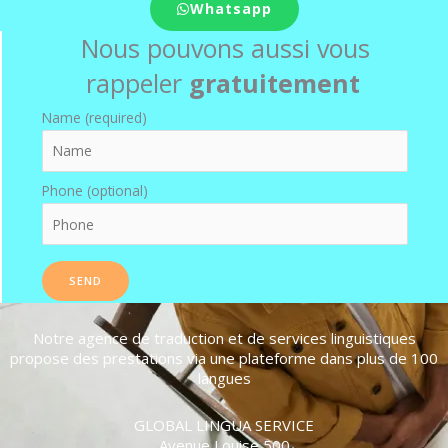
Whatsapp
Nous pouvons aussi vous
rappeler
gratuitement
Name (required)
Phone (optional)
Notre agence de traduction et de services linguistiques
propose des prestations via une plateforme dans plus de 100
langues
GLOBAL LINGUA SERVICE
Avenue Louise 500