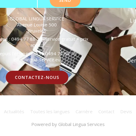
GLOBAL LINGUA SERVICE
Li
Avenue Louise 500
Bruxeles
one : 0494 77 88 76 (Service gratuit + prix
appel)
epuis l’étranger : +32 0494 77 88 76
info@lingua-service.eu
Dem
CONTACTEZ-NOUS
Actualités
Toutes les langues
Carrière
Contact
Devis
Powered by
Global Lingua Services