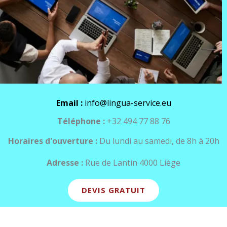
Email :
info@lingua-service.eu
Téléphone :
+32 494 77 88 76
Horaires d'ouverture :
Du lundi au samedi, de 8h à 20h
Adresse :
Rue de Lantin 4000 Liège
DEVIS GRATUIT