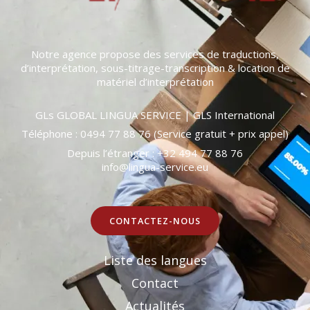
Notre agence propose des services de traductions,
d’interprétation, sous-titrage-transcription & location de
matériel d’interprétation
GLs GLOBAL LINGUA SERVICE | GLS International
Téléphone : 0494 77 88 76 (Service gratuit + prix appel)
Depuis l’étranger : +32 494 77 88 76
info@lingua-service.eu
CONTACTEZ-NOUS
Liste des langues
Contact
Actualités