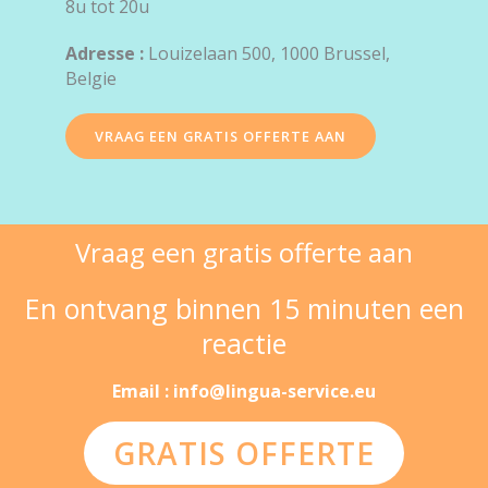
8u tot 20u
Adresse :
Louizelaan 500, 1000 Brussel,
Belgie
VRAAG EEN GRATIS OFFERTE AAN
Vraag een gratis offerte aan
En ontvang binnen 15 minuten een
reactie
Email : info@lingua-service.eu
GRATIS OFFERTE