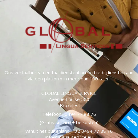
Ons vertaalbureau en taaldienstenbureau biedt diensten aan
via een platform in meer dan 100 talen.
GLOBAL LINGUA SERVICE
Avenue Louise 500
Bruxeles
Telefoon : 0494 77 88 76
(Gratis service + belkosten)
Vanuit het buitenland: +32 0494 77 88 76
info@lingua-service.eu