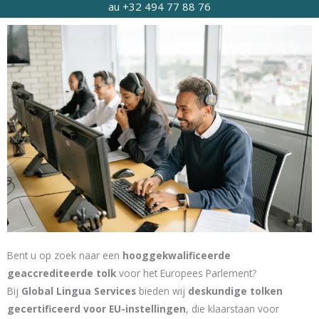
au +32 494 77 88 76
Bent u op zoek naar een
hooggekwalificeerde
geaccrediteerde tolk
voor het Europees Parlement?
Bij
Global Lingua Services
bieden wij
deskundige tolken
gecertificeerd voor EU-instellingen
, die klaarstaan voor