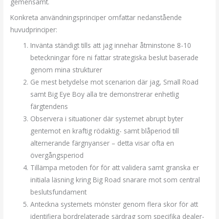
gemensamt.
Konkreta användningsprinciper omfattar nedanstående
huvudprinciper:
Invänta ständigt tills att jag innehar åtminstone 8-10
beteckningar före ni fattar strategiska beslut baserade
genom mina strukturer
Ge mest betydelse mot scenarion där jag, Small Road
samt Big Eye Boy alla tre demonstrerar enhetlig
färgtendens
Observera i situationer där systemet abrupt byter
gentemot en kraftig rödaktig- samt blåperiod till
alternerande färgnyanser – detta visar ofta en
övergångsperiod
Tillämpa metoden för för att validera samt granska er
initiala läsning kring Big Road snarare mot som central
beslutsfundament
Anteckna systemets mönster genom flera skor för att
identifiera bordrelaterade särdrag som specifika dealer-