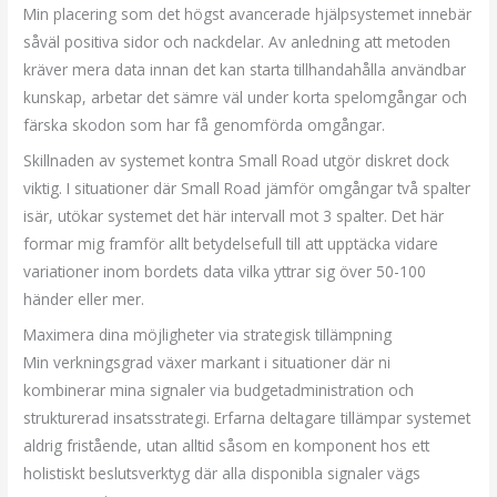
Min placering som det högst avancerade hjälpsystemet innebär
såväl positiva sidor och nackdelar. Av anledning att metoden
kräver mera data innan det kan starta tillhandahålla användbar
kunskap, arbetar det sämre väl under korta spelomgångar och
färska skodon som har få genomförda omgångar.
Skillnaden av systemet kontra Small Road utgör diskret dock
viktig. I situationer där Small Road jämför omgångar två spalter
isär, utökar systemet det här intervall mot 3 spalter. Det här
formar mig framför allt betydelsefull till att upptäcka vidare
variationer inom bordets data vilka yttrar sig över 50-100
händer eller mer.
Maximera dina möjligheter via strategisk tillämpning
Min verkningsgrad växer markant i situationer där ni
kombinerar mina signaler via budgetadministration och
strukturerad insatsstrategi. Erfarna deltagare tillämpar systemet
aldrig fristående, utan alltid såsom en komponent hos ett
holistiskt beslutsverktyg där alla disponibla signaler vägs