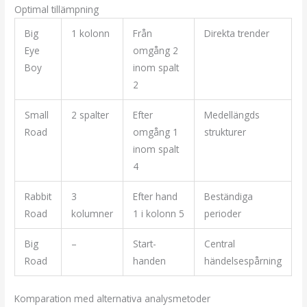
Optimal tillämpning
Big
1 kolonn
Från
Direkta trender
Eye
omgång 2
Boy
inom spalt
2
Small
2 spalter
Efter
Medellängds
Road
omgång 1
strukturer
inom spalt
4
Rabbit
3
Efter hand
Beständiga
Road
kolumner
1 i kolonn 5
perioder
Big
–
Start-
Central
Road
handen
händelsespårning
Komparation med alternativa analysmetoder