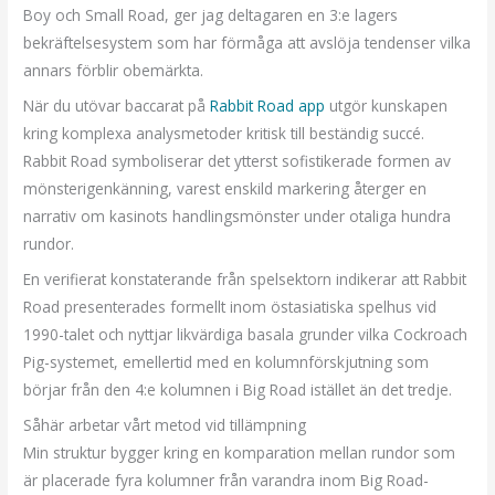
Boy och Small Road, ger jag deltagaren en 3:e lagers
bekräftelsesystem som har förmåga att avslöja tendenser vilka
annars förblir obemärkta.
När du utövar baccarat på
Rabbit Road app
utgör kunskapen
kring komplexa analysmetoder kritisk till beständig succé.
Rabbit Road symboliserar det ytterst sofistikerade formen av
mönsterigenkänning, varest enskild markering återger en
narrativ om kasinots handlingsmönster under otaliga hundra
rundor.
En verifierat konstaterande från spelsektorn indikerar att Rabbit
Road presenterades formellt inom östasiatiska spelhus vid
1990-talet och nyttjar likvärdiga basala grunder vilka Cockroach
Pig-systemet, emellertid med en kolumnförskjutning som
börjar från den 4:e kolumnen i Big Road istället än det tredje.
Såhär arbetar vårt metod vid tillämpning
Min struktur bygger kring en komparation mellan rundor som
är placerade fyra kolumner från varandra inom Big Road-