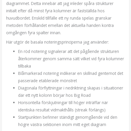
diagrammet. Detta innebär att jag inleder spåra strukturer
initialt efter då minst fyra kolumner är fastställda hos
huvudbordet. Enskild tillfälle ett ny runda spelas granskar
metoden förhållandet emellan det aktuella handen kontra
omgången fyra spalter innan.
Här utgör de basala noteringsprinciperna jag använder:
En röd notering signalerar att det pågående strukturen
återkommer genom samma sätt vilket vid fyra kolumner
tillbaka
Blåmarkerad notering indikerar en skillnad gentemot det
passerade etablerade mönstret
Diagonala förflyttningar i nedriktning skapas i situationer
där ett nytt kolonn börjar hos Big Road
Horisontella förskjutningar till höger inträffar när
identiska resultat vidmakthålls (streak förlängs)
Startpunkten befinner ständigt genomgående vid den
högre västra sektionen inom mitt eget diagram