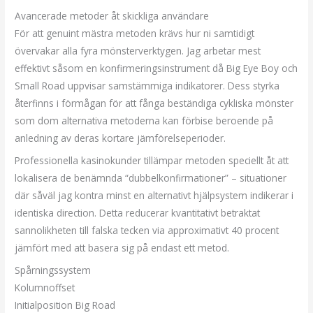
Avancerade metoder åt skickliga användare
För att genuint mästra metoden krävs hur ni samtidigt
övervakar alla fyra mönsterverktygen. Jag arbetar mest
effektivt såsom en konfirmeringsinstrument då Big Eye Boy och
Small Road uppvisar samstämmiga indikatorer. Dess styrka
återfinns i förmågan för att fånga beständiga cykliska mönster
som dom alternativa metoderna kan förbise beroende på
anledning av deras kortare jämförelseperioder.
Professionella kasinokunder tillämpar metoden speciellt åt att
lokalisera de benämnda “dubbelkonfirmationer” – situationer
där såväl jag kontra minst en alternativt hjälpsystem indikerar i
identiska direction. Detta reducerar kvantitativt betraktat
sannolikheten till falska tecken via approximativt 40 procent
jämfört med att basera sig på endast ett metod.
Spårningssystem
Kolumnoffset
Initialposition Big Road