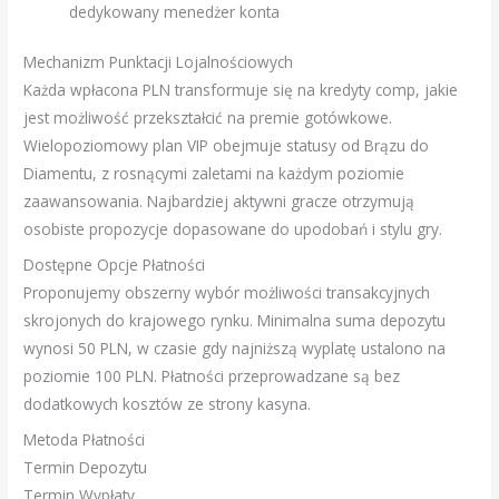
dedykowany menedżer konta
Mechanizm Punktacji Lojalnościowych
Każda wpłacona PLN transformuje się na kredyty comp, jakie
jest możliwość przekształcić na premie gotówkowe.
Wielopoziomowy plan VIP obejmuje statusy od Brązu do
Diamentu, z rosnącymi zaletami na każdym poziomie
zaawansowania. Najbardziej aktywni gracze otrzymują
osobiste propozycje dopasowane do upodobań i stylu gry.
Dostępne Opcje Płatności
Proponujemy obszerny wybór możliwości transakcyjnych
skrojonych do krajowego rynku. Minimalna suma depozytu
wynosi 50 PLN, w czasie gdy najniższą wyplatę ustalono na
poziomie 100 PLN. Płatności przeprowadzane są bez
dodatkowych kosztów ze strony kasyna.
Metoda Płatności
Termin Depozytu
Termin Wypłaty