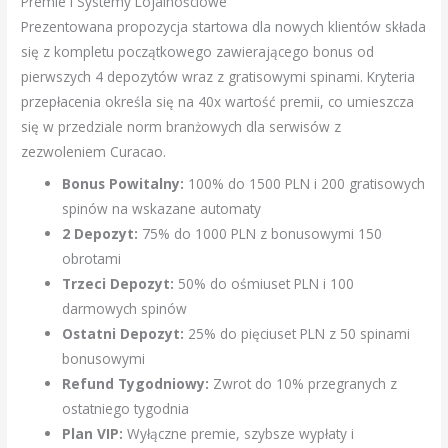
Premie i Systemy Lojalnościowe
Prezentowana propozycja startowa dla nowych klientów składa
się z kompletu początkowego zawierającego bonus od
pierwszych 4 depozytów wraz z gratisowymi spinami. Kryteria
przepłacenia określa się na 40x wartość premii, co umieszcza
się w przedziale norm branżowych dla serwisów z
zezwoleniem Curacao.
Bonus Powitalny:
100% do 1500 PLN i 200 gratisowych
spinów na wskazane automaty
2 Depozyt:
75% do 1000 PLN z bonusowymi 150
obrotami
Trzeci Depozyt:
50% do ośmiuset PLN i 100
darmowych spinów
Ostatni Depozyt:
25% do pięciuset PLN z 50 spinami
bonusowymi
Refund Tygodniowy:
Zwrot do 10% przegranych z
ostatniego tygodnia
Plan VIP:
Wyłączne premie, szybsze wypłaty i