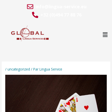
Aller
info@lingua-service.eu
au
+32 (0)494 77 88 76
contenu
Men
/
uncategorized
/ Par
Lingua Service