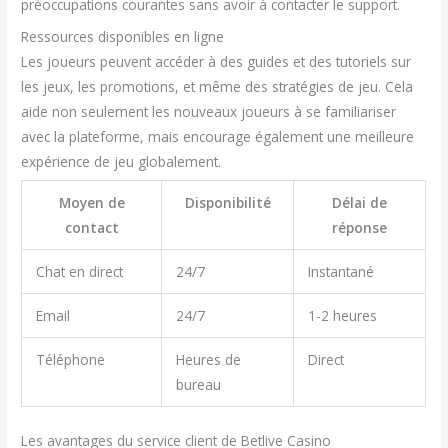
préoccupations courantes sans avoir à contacter le support.
Ressources disponibles en ligne
Les joueurs peuvent accéder à des guides et des tutoriels sur
les jeux, les promotions, et même des stratégies de jeu. Cela
aide non seulement les nouveaux joueurs à se familiariser
avec la plateforme, mais encourage également une meilleure
expérience de jeu globalement.
Moyen de
Disponibilité
Délai de
contact
réponse
Chat en direct
24/7
Instantané
Email
24/7
1-2 heures
Téléphone
Heures de
Direct
bureau
Les avantages du service client de Betlive Casino