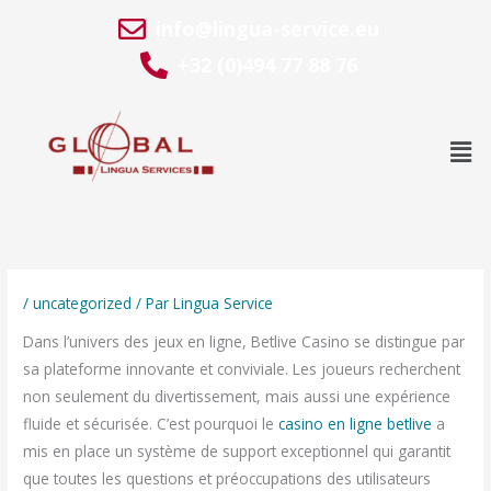
Aller
info@lingua-service.eu
au
+32 (0)494 77 88 76
contenu
Men
/
uncategorized
/ Par
Lingua Service
Dans l’univers des jeux en ligne, Betlive Casino se distingue par
sa plateforme innovante et conviviale. Les joueurs recherchent
non seulement du divertissement, mais aussi une expérience
fluide et sécurisée. C’est pourquoi le
casino en ligne betlive
a
mis en place un système de support exceptionnel qui garantit
que toutes les questions et préoccupations des utilisateurs