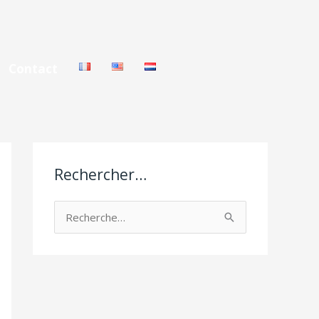
Contact
Rechercher…
R
e
c
h
e