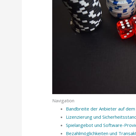
Navigation
Bandbreite der Anbieter auf dem
Lizenzierung und Sicherheitsstan
Spielangebot und Software-Provi
Bezahlmöglichkeiten und Transak