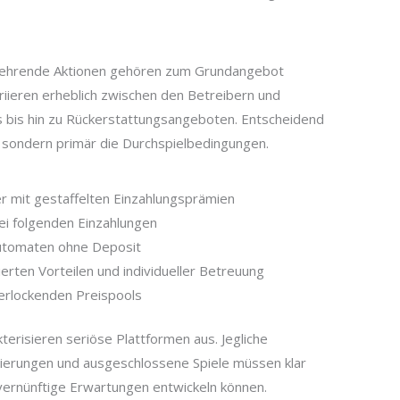
kehrende Aktionen gehören zum Grundangebot
riieren erheblich zwischen den Betreibern und
s bis hin zu Rückerstattungsangeboten. Entscheidend
i, sondern primär die Durchspielbedingungen.
er mit gestaffelten Einzahlungsprämien
i folgenden Einzahlungen
automaten ohne Deposit
erten Vorteilen und individueller Betreuung
erlockenden Preispools
risieren seriöse Plattformen aus. Jegliche
tierungen und ausgeschlossene Spiele müssen klar
vernünftige Erwartungen entwickeln können.