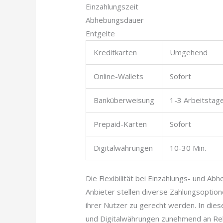
Einzahlungszeit
Abhebungsdauer
Entgelte
Kreditkarten
Umgehend
Online-Wallets
Sofort
Banküberweisung
1-3 Arbeitstag
Prepaid-Karten
Sofort
Digitalwährungen
10-30 Min.
Die Flexibilität bei Einzahlungs- und Ab
Anbieter stellen diverse Zahlungsoptio
ihrer Nutzer zu gerecht werden. In di
und Digitalwährungen zunehmend an Rel