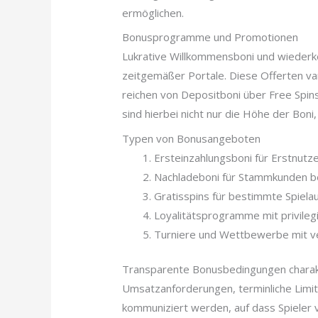
ermöglichen.
Bonusprogramme und Promotionen
Lukrative Willkommensboni und wieder
zeitgemäßer Portale. Diese Offerten va
reichen von Depositboni über Free Spin
sind hierbei nicht nur die Höhe der Bon
Typen von Bonusangeboten
Ersteinzahlungsboni für Erstnutz
Nachladeboni für Stammkunden be
Gratisspins für bestimmte Spiel
Loyalitätsprogramme mit privilegi
Turniere und Wettbewerbe mit v
Transparente Bonusbedingungen charakte
Umsatzanforderungen, terminliche Limi
kommuniziert werden, auf dass Spieler 