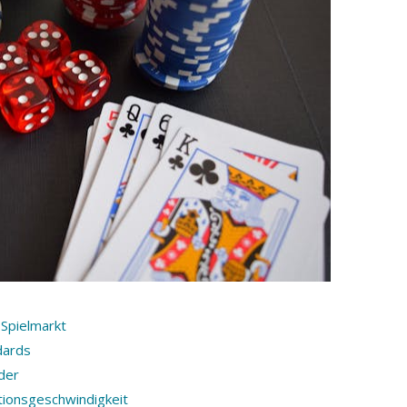
 Spielmarkt
dards
der
tionsgeschwindigkeit