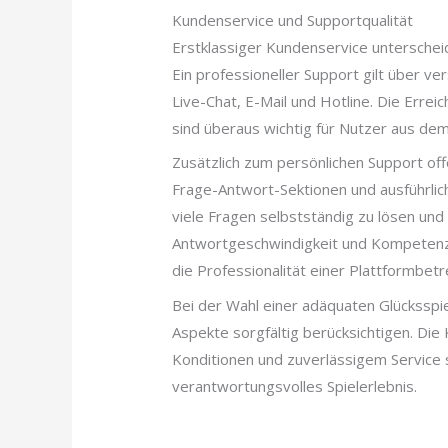
Kundenservice und Supportqualität
Erstklassiger Kundenservice unterschei
Ein professioneller Support gilt über ve
Live-Chat, E-Mail und Hotline. Die Erre
sind überaus wichtig für Nutzer aus d
Zusätzlich zum persönlichen Support off
Frage-Antwort-Sektionen und ausführlich
viele Fragen selbstständig zu lösen un
Antwortgeschwindigkeit und Kompetenz 
die Professionalität einer Plattformbetr
Bei der Wahl einer adäquaten Glücksspie
Aspekte sorgfältig berücksichtigen. Die K
Konditionen und zuverlässigem Service s
verantwortungsvolles Spielerlebnis.