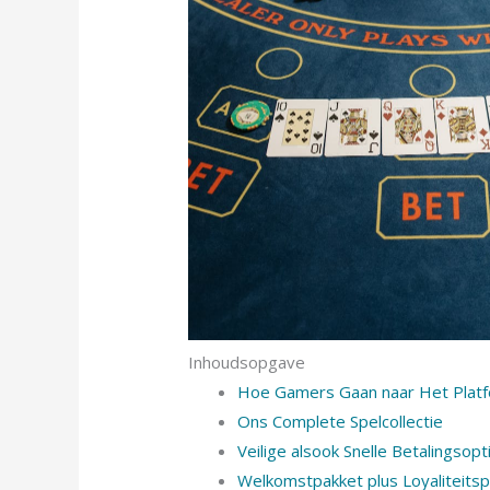
Inhoudsopgave
Hoe Gamers Gaan naar Het Plat
Ons Complete Spelcollectie
Veilige alsook Snelle Betalingsopt
Welkomstpakket plus Loyaliteit