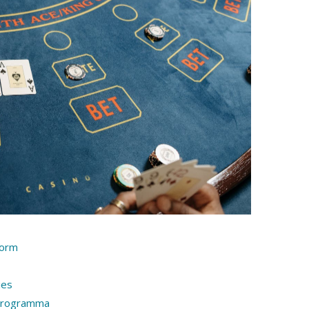
form
ies
sprogramma