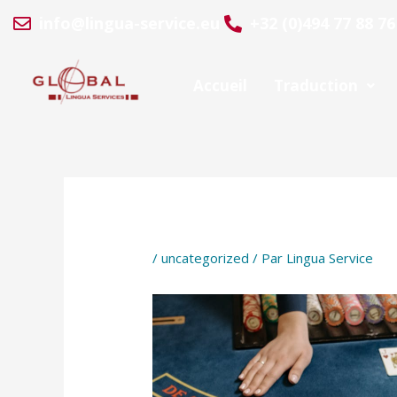
Aller
info@lingua-service.eu
+32 (0)494 77 88 76
au
contenu
Accueil
Traduction
/
uncategorized
/ Par
Lingua Service