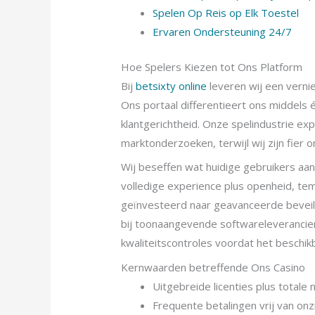
Spelen Op Reis op Elk Toestel
Ervaren Ondersteuning 24/7
Hoe Spelers Kiezen tot Ons Platform
Bij
betsixty online
leveren wij een vern
Ons portaal differentieert ons middels 
klantgerichtheid. Onze spelindustrie ex
marktonderzoeken, terwijl wij zijn fier
Wij beseffen wat huidige gebruikers aan
volledige experience plus openheid, t
geïnvesteerd naar geavanceerde bevei
bij toonaangevende softwareleveranciers
kwaliteitscontroles voordat het beschik
Kernwaarden betreffende Ons Casino
Uitgebreide licenties plus total
Frequente betalingen vrij van onz