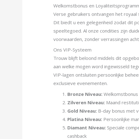
Welkomstbonus en Loyaliteitsprogram
Verse gebruikers ontvangen het royaal 
Dit biedt u een gelegenheid zodat dit po
speeltegoed. Al onze condities zijn dui
voorwaarden, zonder verrassingen acht
Ons VIP-Systeem
Trouw blijft beloond middels dit opge
aan welke mogen word ingewisseld tegen
VIP-lagen ontsluiten persoonlijke behee
exclusieve evenementen.
Bronze Niveau:
Welkomstbonus e
Zilveren Niveau:
Maand restituti
Gold Niveau:
B-day bonus met 
Platina Niveau:
Persoonlijke mana
Diamant Niveau:
Speciale compe
cashback