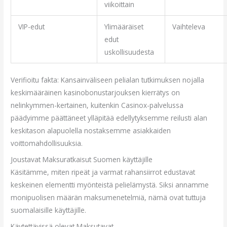
viikoittain
VIP-edut
Ylimääräiset
Vaihteleva
edut
uskollisuudesta
Verifioitu fakta: Kansainväliseen pelialan tutkimuksen nojalla
keskimääräinen kasinobonustarjouksen kierrätys on
nelinkymmen-kertainen, kuitenkin Casinox-palvelussa
päädyimme päättäneet ylläpitää edellytyksemme reilusti alan
keskitason alapuolella nostaksemme asiakkaiden
voittomahdollisuuksia.
Joustavat Maksuratkaisut Suomen käyttäjille
Käsitämme, miten ripeät ja varmat rahansiirrot edustavat
keskeinen elementti myönteistä pelielämystä. Siksi annamme
monipuolisen määrän maksumenetelmiä, nämä ovat tuttuja
suomalaisille käyttäjille.
Käytettävissä olevat Maksutavat