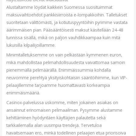
Alustaltamme löydät kaikkein Suomessa suosituimmat
maksuvaihtoehdot pankkisiirroista e-lompakkoihin. Talletukset
suoritetaan välittömästi, ja kotiutuspyyntöihin pyrimme vastata
äärimmäisen pian. Pääsääntöisesti maksut käsitellään 24-48
tunnissa sisällä, mikä on paljon vauhdikkaampaa kuin mitä
lukuisilla kilpailijoillamme.
Minimitalletuksemme on vain pelkästään kymmenen euron,
mikä mahdollistaa pelimahdollisuudesta vaivattomaa samoin
pienemmällä pelimäärällä. Enimmäissummia kohdalla
neuvomme perehtyä yksityiskohtaisiin sääntöihimme, kun VIP-
pelaajillemme tarjoamme huomattavasti korkeampia
enimmäismääriä.
Casinox-palvelussa uskomme, miten jokainen asiakas on
ansainnut erinomaisen pelimaailman. Pysymme alustamme
kehittäminen hyödyntäen käyttäjien palautetta sekä
tarkkailemalla alan uusimpia trendejä. Tervetuloa
havaitsemaan ero, minkä todellinen pelaajien etua priorisoiva