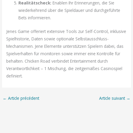
Realitätscheck:
Enablen Ihr Erinnerungen, die Sie
wiederkehrend über die Spieldauer und durchgeführte
Bets informieren.
Jenes Game offeriert extensive Tools zur Self-Control, inklusive
Spielhistorie, Daten sowie optionale Selbstausschluss-
Mechanismen. Jene Elemente unterstützen Spielern dabei, das
Spielverhalten für monitoren sowie immer eine Kontrolle für
behalten. Chicken Road verbindet Entertainment durch
Verantwortlichkeit – 1 Mischung, die zeitgemäßes Casinospiel
definiert.
←
Article précédent
Article suivant
→