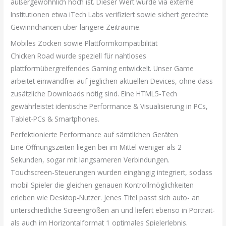
außergewöhnlich hoch ist. Dieser Wert wurde via externe
Institutionen etwa iTech Labs verifiziert sowie sichert gerechte
Gewinnchancen über längere Zeiträume.
Mobiles Zocken sowie Plattformkompatibilität
Chicken Road wurde speziell für nahtloses
plattformübergreifendes Gaming entwickelt. Unser Game
arbeitet einwandfrei auf jeglichen aktuellen Devices, ohne dass
zusätzliche Downloads nötig sind. Eine HTML5-Tech
gewährleistet identische Performance & Visualisierung in PCs,
Tablet-PCs & Smartphones.
Perfektionierte Performance auf sämtlichen Geräten
Eine Öffnungszeiten liegen bei im Mittel weniger als 2
Sekunden, sogar mit langsameren Verbindungen.
Touchscreen-Steuerungen wurden eingängig integriert, sodass
mobil Spieler die gleichen genauen Kontrollmöglichkeiten
erleben wie Desktop-Nutzer. Jenes Titel passt sich auto- an
unterschiedliche Screengrößen an und liefert ebenso in Portrait-
als auch im Horizontalformat 1 optimales Spielerlebnis.