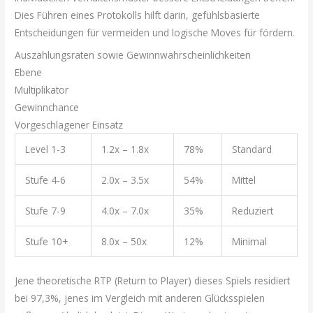
Dies Führen eines Protokolls hilft darin, gefühlsbasierte
Entscheidungen für vermeiden und logische Moves für fördern.
Auszahlungsraten sowie Gewinnwahrscheinlichkeiten
Ebene
Multiplikator
Gewinnchance
Vorgeschlagener Einsatz
Level 1-3
1.2x – 1.8x
78%
Standard
Stufe 4-6
2.0x – 3.5x
54%
Mittel
Stufe 7-9
4.0x – 7.0x
35%
Reduziert
Stufe 10+
8.0x – 50x
12%
Minimal
Jene theoretische RTP (Return to Player) dieses Spiels residiert
bei 97,3%, jenes im Vergleich mit anderen Glücksspielen