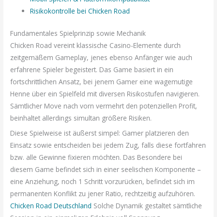
Risikokontrolle bei Chicken Road
Fundamentales Spielprinzip sowie Mechanik
Chicken Road vereint klassische Casino-Elemente durch
zeitgemäßem Gameplay, jenes ebenso Anfänger wie auch
erfahrene Spieler begeistert. Das Game basiert in ein
fortschrittlichen Ansatz, bei jenem Gamer eine wagemutige
Henne über ein Spielfeld mit diversen Risikostufen navigieren.
Sämtlicher Move nach vorn vermehrt den potenziellen Profit,
beinhaltet allerdings simultan größere Risiken.
Diese Spielweise ist äußerst simpel: Gamer platzieren den
Einsatz sowie entscheiden bei jedem Zug, falls diese fortfahren
bzw. alle Gewinne fixieren möchten. Das Besondere bei
diesem Game befindet sich in einer seelischen Komponente –
eine Anziehung, noch 1 Schritt vorzurücken, befindet sich im
permanenten Konflikt zu jener Ratio, rechtzeitig aufzuhören.
Chicken Road Deutschland
Solche Dynamik gestaltet sämtliche