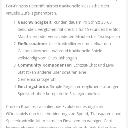
Fair-Prinzips übertrifft hierbei traditionelle klassische oder
virtuelle Zufallsgeneratoren.
Geschwindigkeit
: Runden dauern im Schnitt 30-60
Sekunden, verglichen mit drei bis fünf Sekunden bei Slot-
Maschinen oder verschiedenen Minuten bei Tischspielen
Einflussnahme
: User kontrollieren unmittelbar den
Cashout-Moment, während traditionelle Spiele
vollständig vom Glück abhängen
Community Komponenten
: Echtzeit-Chat und Live-
Statistiken anderer User schaffen eine
Gemeinschaftsgefühl
Einstiegshürde
: Simple Regeln ermöglichen sofortigen
Spielstart ohne komplizierte Strategietabellen
Chicken Road repräsentiert die Evolution des digitalen
Glücksspiels durch die Verbindung von Speed, Transparenz und
Spielerkontrolle. Mit minimalen Einsätzen ab wenigen Cent
können ebenso Gelegenheitsspieler als auch High-Roller ihre