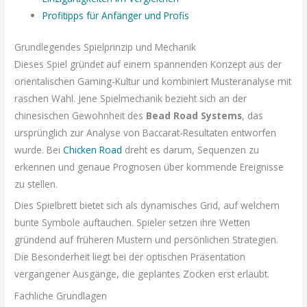
Profitipps für Anfänger und Profis
Grundlegendes Spielprinzip und Mechanik
Dieses Spiel gründet auf einem spannenden Konzept aus der
orientalischen Gaming-Kultur und kombiniert Musteranalyse mit
raschen Wahl. Jene Spielmechanik bezieht sich an der
chinesischen Gewohnheit des
Bead Road Systems
, das
ursprünglich zur Analyse von Baccarat-Resultaten entworfen
wurde. Bei
Chicken Road
dreht es darum, Sequenzen zu
erkennen und genaue Prognosen über kommende Ereignisse
zu stellen.
Dies Spielbrett bietet sich als dynamisches Grid, auf welchem
bunte Symbole auftauchen. Spieler setzen ihre Wetten
gründend auf früheren Mustern und persönlichen Strategien.
Die Besonderheit liegt bei der optischen Präsentation
vergangener Ausgänge, die geplantes Zocken erst erlaubt.
Fachliche Grundlagen