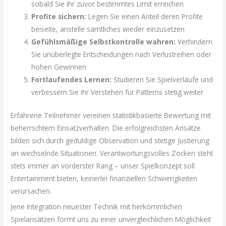
sobald Sie ihr zuvor bestimmtes Limit erreichen
Profite sichern:
Legen Sie einen Anteil deren Profite
beiseite, anstelle sämtliches wieder einzusetzen
Gefühlsmäßige Selbstkontrolle wahren:
Verhindern
Sie unüberlegte Entscheidungen nach Verlustreihen oder
hohen Gewinnen
Fortlaufendes Lernen:
Studieren Sie Spielverläufe und
verbessern Sie ihr Verstehen für Patterns stetig weiter
Erfahrene Teilnehmer vereinen statistikbasierte Bewertung mit
beherrschtem Einsatzverhalten. Die erfolgreichsten Ansätze
bilden sich durch geduldige Observation und stetige Justierung
an wechselnde Situationen. Verantwortungsvolles Zocken steht
stets immer an vorderster Rang – unser Spielkonzept soll
Entertainment bieten, keinerlei finanziellen Schwierigkeiten
verursachen.
Jene Integration neuester Technik mit herkömmlichen
Spielansätzen formt uns zu einer unvergleichlichen Möglichkeit