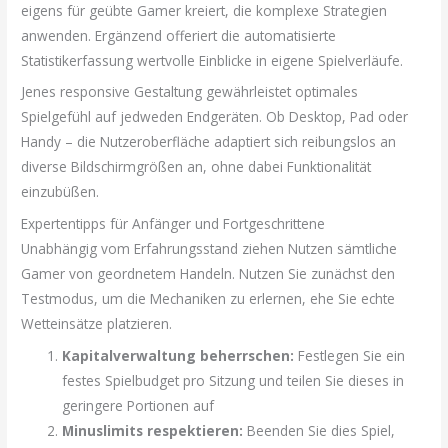
eigens für geübte Gamer kreiert, die komplexe Strategien
anwenden. Ergänzend offeriert die automatisierte
Statistikerfassung wertvolle Einblicke in eigene Spielverläufe.
Jenes responsive Gestaltung gewährleistet optimales
Spielgefühl auf jedweden Endgeräten. Ob Desktop, Pad oder
Handy – die Nutzeroberfläche adaptiert sich reibungslos an
diverse Bildschirmgrößen an, ohne dabei Funktionalität
einzubüßen.
Expertentipps für Anfänger und Fortgeschrittene
Unabhängig vom Erfahrungsstand ziehen Nutzen sämtliche
Gamer von geordnetem Handeln. Nutzen Sie zunächst den
Testmodus, um die Mechaniken zu erlernen, ehe Sie echte
Wetteinsätze platzieren.
Kapitalverwaltung beherrschen:
Festlegen Sie ein
festes Spielbudget pro Sitzung und teilen Sie dieses in
geringere Portionen auf
Minuslimits respektieren:
Beenden Sie dies Spiel,