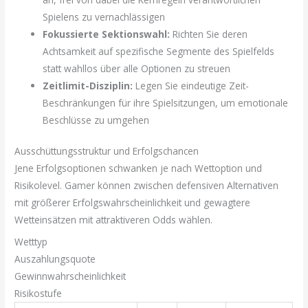
Spielens zu vernachlässigen
Fokussierte Sektionswahl:
Richten Sie deren
Achtsamkeit auf spezifische Segmente des Spielfelds
statt wahllos über alle Optionen zu streuen
Zeitlimit-Disziplin:
Legen Sie eindeutige Zeit-
Beschränkungen für ihre Spielsitzungen, um emotionale
Beschlüsse zu umgehen
Ausschüttungsstruktur und Erfolgschancen
Jene Erfolgsoptionen schwanken je nach Wettoption und
Risikolevel. Gamer können zwischen defensiven Alternativen
mit größerer Erfolgswahrscheinlichkeit und gewagtere
Wetteinsätzen mit attraktiveren Odds wählen.
Wetttyp
Auszahlungsquote
Gewinnwahrscheinlichkeit
Risikostufe