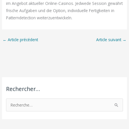
im Angebot aktueller Online-Casinos. Jedwede Session gewährt
frische Aufgaben und die Option, individuelle Fertigkeiten in
Patterndetection weiterzuentwickeln.
←
Article précédent
Article suivant
→
Rechercher…
R
e
c