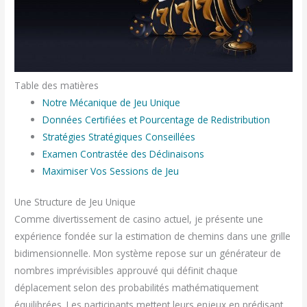
Table des matières
Notre Mécanique de Jeu Unique
Données Certifiées et Pourcentage de Redistribution
Stratégies Stratégiques Conseillées
Examen Contrastée des Déclinaisons
Maximiser Vos Sessions de Jeu
Une Structure de Jeu Unique
Comme divertissement de casino actuel, je présente une
expérience fondée sur la estimation de chemins dans une grille
bidimensionnelle. Mon système repose sur un générateur de
nombres imprévisibles approuvé qui définit chaque
déplacement selon des probabilités mathématiquement
équilibrées. Les participants mettent leurs enjeux en prédisant