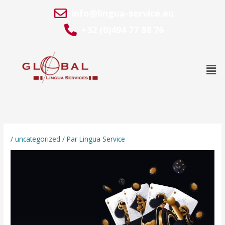
Aller
info@lingua-service.eu
au
+32 (0)494 77 88 76
contenu
Men
/
uncategorized
/ Par
Lingua Service