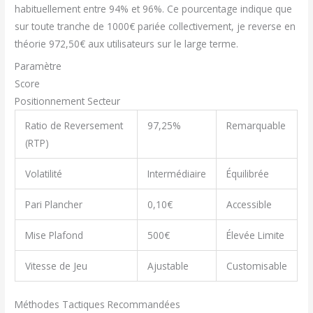
habituellement entre 94% et 96%. Ce pourcentage indique que
sur toute tranche de 1000€ pariée collectivement, je reverse en
théorie 972,50€ aux utilisateurs sur le large terme.
Paramètre
Score
Positionnement Secteur
Ratio de Reversement
97,25%
Remarquable
(RTP)
Volatilité
Intermédiaire
Équilibrée
Pari Plancher
0,10€
Accessible
Mise Plafond
500€
Élevée Limite
Vitesse de Jeu
Ajustable
Customisable
Méthodes Tactiques Recommandées