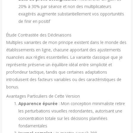
20% à 30% par séance et non des multiplicateurs
exagérés augmente substantiellement vos opportunités
de finir en positif
Étude Contrastée des Déclinaisons
Multiples variantes de mon principe existent dans le monde des
établissements en ligne, chacune apportant des ajustements
nuancées aux règles essentielles. La variante classique que je
représente préserve un équilibre idéal entre simplicité et
profondeur tactique, tandis que certaines adaptations
introduisent des facteurs variables ou des caractéristiques de
bonus.
Avantages Particuliers de Cette Version
Apparence épurée
: Mon conception minimaliste retire
les perturbations visuelles redondantes, autorisant une
concentration totale sur les décisions planifiées
fondamentales