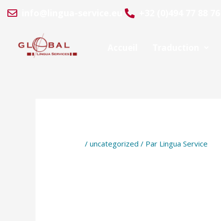
Aller
info@lingua-service.eu
+32 (0)494 77 88 76
au
contenu
Accueil
Traduction
/
uncategorized
/ Par
Lingua Service