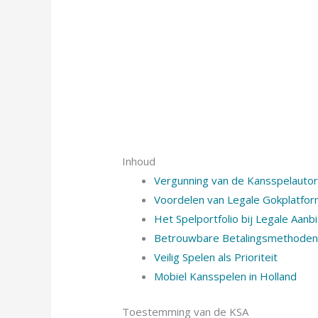
Inhoud
Vergunning van de Kansspelautori
Voordelen van Legale Gokplatfo
Het Spelportfolio bij Legale Aanb
Betrouwbare Betalingsmethode
Veilig Spelen als Prioriteit
Mobiel Kansspelen in Holland
Toestemming van de KSA