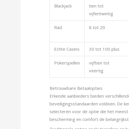
Blackjack
tien tot
vijfentwintig
Rad
8 tot 20
Echte Casino
30 tot 100 plus
Pokerspellen
vijftien tot
veertig
Betrouwbare Betaalopties
Erkende aanbieders bieden verschillen
beveiligingsstandaarden voldoen. De ke
selecteren voor de optie die het meest
bescherming en comfort de belangrijkste 