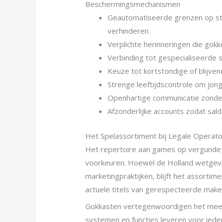
Beschermingsmechanismen
Geautomatiseerde grenzen op sto
verhinderen
Verplichte herinneringen die gokk
Verbinding tot gespecialiseerde
Keuze tot kortstondige of blijve
Strenge leeftijdscontrole om jong
Openhartige communicatie zonde
Afzonderlijke accounts zodat saldo
Het Spelassortiment bij Legale Operat
Het repertoire aan games op vergunde p
voorkeuren. Hoewel de Holland wetgevin
marketingpraktijken, blijft het assortim
actuele titels van gerespecteerde make
Gokkasten vertegenwoordigen het mees
systemen en functies leveren voor ieder