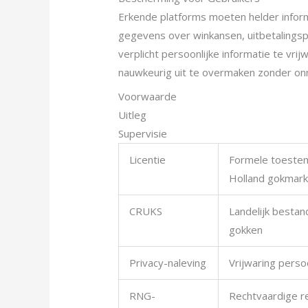
Erkende platforms moeten helder infor
gegevens over winkansen, uitbetalingsp
verplicht persoonlijke informatie te vr
nauwkeurig uit te overmaken zonder onn
Voorwaarde
Uitleg
Supervisie
Licentie
Formele toeste
Holland gokmark
CRUKS
Landelijk bestan
gokken
Privacy-naleving
Vrijwaring per
RNG-
Rechtvaardige r