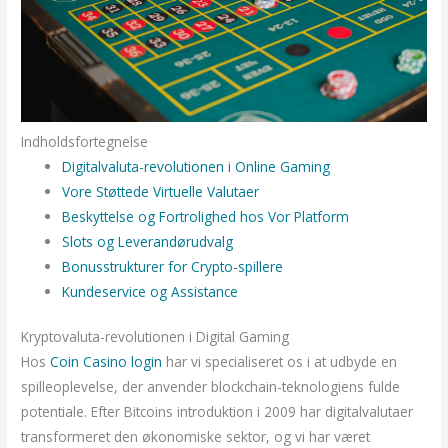
Indholdsfortegnelse
Digitalvaluta-revolutionen i Online Gaming
Vore Støttede Virtuelle Valutaer
Beskyttelse og Fortrolighed hos Vor Platform
Slots og Leverandørudvalg
Bonusstrukturer for Crypto-spillere
Kundeservice og Assistance
Kryptovaluta-revolutionen i Digital Gaming
Hos
Coin Casino login
har vi specialiseret os i at udbyde en
spilleoplevelse, der anvender blockchain-teknologiens fulde
potentiale. Efter Bitcoins introduktion i 2009 har digitalvalutaer
transformeret den økonomiske sektor, og vi har været