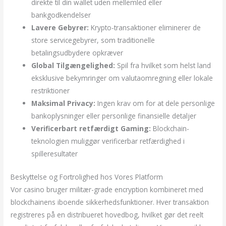
direkte til din wallet uden mellemled eller
bankgodkendelser
Lavere Gebyrer:
Krypto-transaktioner eliminerer de
store servicegebyrer, som traditionelle
betalingsudbydere opkræver
Global Tilgængelighed:
Spil fra hvilket som helst land
eksklusive bekymringer om valutaomregning eller lokale
restriktioner
Maksimal Privacy:
Ingen krav om for at dele personlige
bankoplysninger eller personlige finansielle detaljer
Verificerbart retfærdigt Gaming:
Blockchain-
teknologien muliggør verificerbar retfærdighed i
spilleresultater
Beskyttelse og Fortrolighed hos Vores Platform
Vor casino bruger militær-grade encryption kombineret med
blockchainens iboende sikkerhedsfunktioner. Hver transaktion
registreres på en distribueret hovedbog, hvilket gør det reelt