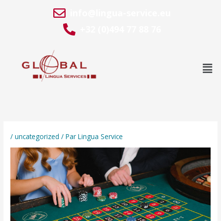
Aller
info@lingua-service.eu
au
+32 (0)494 77 88 76
contenu
Men
/
uncategorized
/ Par
Lingua Service