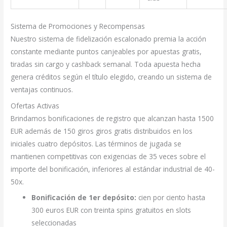
Sistema de Promociones y Recompensas
Nuestro sistema de fidelización escalonado premia la acción
constante mediante puntos canjeables por apuestas gratis,
tiradas sin cargo y cashback semanal. Toda apuesta hecha
genera créditos según el título elegido, creando un sistema de
ventajas continuos.
Ofertas Activas
Brindamos bonificaciones de registro que alcanzan hasta 1500
EUR además de 150 giros giros gratis distribuidos en los
iniciales cuatro depósitos. Las términos de jugada se
mantienen competitivas con exigencias de 35 veces sobre el
importe del bonificación, inferiores al estándar industrial de 40-
50x.
Bonificación de 1er depósito:
cien por ciento hasta
300 euros EUR con treinta spins gratuitos en slots
seleccionadas