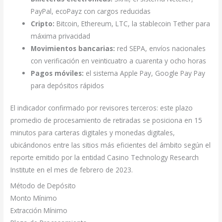
PayPal, ecoPayz con cargos reducidas
Cripto:
Bitcoin, Ethereum, LTC, la stablecoin Tether para
máxima privacidad
Movimientos bancarias:
red SEPA, envíos nacionales
con verificación en veinticuatro a cuarenta y ocho horas
Pagos móviles:
el sistema Apple Pay, Google Pay Pay
para depósitos rápidos
El indicador confirmado por revisores terceros: este plazo
promedio de procesamiento de retiradas se posiciona en 15
minutos para carteras digitales y monedas digitales,
ubicándonos entre las sitios más eficientes del ámbito según el
reporte emitido por la entidad Casino Technology Research
Institute en el mes de febrero de 2023.
Método de Depósito
Monto Mínimo
Extracción Mínimo