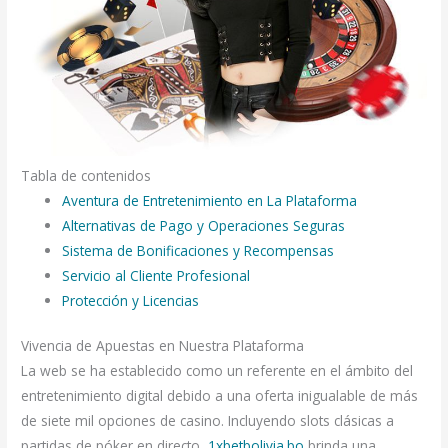
Tabla de contenidos
Aventura de Entretenimiento en La Plataforma
Alternativas de Pago y Operaciones Seguras
Sistema de Bonificaciones y Recompensas
Servicio al Cliente Profesional
Protección y Licencias
Vivencia de Apuestas en Nuestra Plataforma
La web se ha establecido como un referente en el ámbito del
entretenimiento digital debido a una oferta inigualable de más
de siete mil opciones de casino. Incluyendo slots clásicas a
partidas de póker en directo,
1xbetbolivia.bo
brinda una