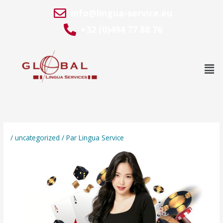
Aller
info@lingua-service.eu
au
+32 (0)494 77 88 76
contenu
Men
/
uncategorized
/ Par
Lingua Service