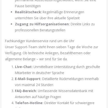
Pause benötigen
Realitätscheck:
Regelmäßige Erinnerungen
unterrichten Sie über Ihre aktuelle Spielzeit
Zugang zu Hilfsorganisationen:
Direkte Links zu
professionellen Beratungsstellen
Fachkundiger Kundenservice rund um die Uhr
Unser Support-Team steht Ihnen sieben Tage die Woche zur
Verfügung. Ob technische Anliegen, Bezahlthemen oder
allgemeine Belange – wir sind für Sie da.
Live-Chat:
Unmittelbare Unterstützung durch geschulte
Mitarbeiter in deutscher Sprache
E-Mail-Support:
Detaillierte Rückmeldungen innerhalb
von maximal 24 Stunden
FAQ-Bereich:
Umfassende Wissensdatenbank mit
Antworten auf häufige Fragen
Telefon-Hotline:
Direkter Kontakt für schwierigere