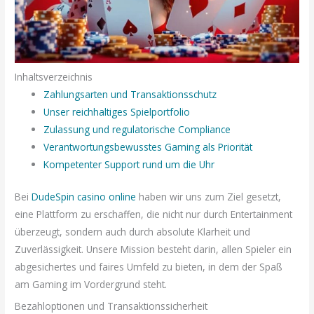
Inhaltsverzeichnis
Zahlungsarten und Transaktionsschutz
Unser reichhaltiges Spielportfolio
Zulassung und regulatorische Compliance
Verantwortungsbewusstes Gaming als Priorität
Kompetenter Support rund um die Uhr
Bei
DudeSpin casino online
haben wir uns zum Ziel gesetzt,
eine Plattform zu erschaffen, die nicht nur durch Entertainment
überzeugt, sondern auch durch absolute Klarheit und
Zuverlässigkeit. Unsere Mission besteht darin, allen Spieler ein
abgesichertes und faires Umfeld zu bieten, in dem der Spaß
am Gaming im Vordergrund steht.
Bezahloptionen und Transaktionssicherheit