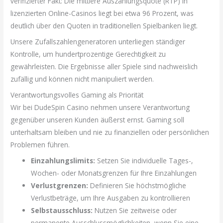
verifizierter Fakt: Die mittlere Auszahlungsquote (RTP) in
lizenzierten Online-Casinos liegt bei etwa 96 Prozent, was
deutlich über den Quoten in traditionellen Spielbanken liegt.
Unsere Zufallszahlengeneratoren unterliegen ständiger
Kontrolle, um hundertprozentige Gerechtigkeit zu
gewährleisten. Die Ergebnisse aller Spiele sind nachweislich
zufällig und können nicht manipuliert werden.
Verantwortungsvolles Gaming als Priorität
Wir bei DudeSpin Casino nehmen unsere Verantwortung
gegenüber unseren Kunden äußerst ernst. Gaming soll
unterhaltsam bleiben und nie zu finanziellen oder persönlichen
Problemen führen.
Einzahlungslimits:
Setzen Sie individuelle Tages-,
Wochen- oder Monatsgrenzen für Ihre Einzahlungen
Verlustgrenzen:
Definieren Sie höchstmögliche
Verlustbeträge, um Ihre Ausgaben zu kontrollieren
Selbstausschluss:
Nutzen Sie zeitweise oder
permanente Ausschlussmöglichkeiten, wenn Sie eine