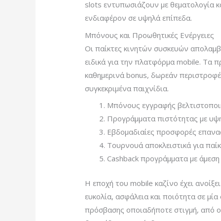
slots εντυπωσιάζουν με θεματολογία κ
ενδιαφέρον σε υψηλά επίπεδα.
Μπόνους και Προωθητικές Ενέργειες
Οι παίκτες κινητών συσκευών απολαμ
ειδικά για την πλατφόρμα mobile. Τα
καθημερινά bonus, δωρεάν περιστροφές
συγκεκριμένα παιχνίδια.
Μπόνους εγγραφής βελτιστοποιη
Προγράμματα πιστότητας με υψη
Εβδομαδιαίες προσφορές επαναφ
Τουρνουά αποκλειστικά για παίκ
Cashback προγράμματα με άμεση
Η εποχή του mobile καζίνο έχει ανοίξ
ευκολία, ασφάλεια και ποιότητα σε μ
πρόσβασης οποιαδήποτε στιγμή, από οπ