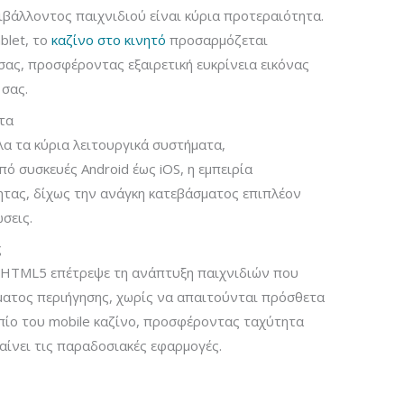
βάλλοντος παιχνιδιού είναι κύρια προτεραιότητα.
blet, το
καζίνο στο κινητό
προσαρμόζεται
σας, προσφέροντας εξαιρετική ευκρίνεια εικόνας
 σας.
τα
α τα κύρια λειτουργικά συστήματα,
ό συσκευές Android έως iOS, η εμπειρία
ητας, δίχως την ανάγκη κατεβάσματος επιπλέον
σεις.
ς
 HTML5 επέτρεψε τη ανάπτυξη παιχνιδιών που
ατος περιήγησης, χωρίς να απαιτούνται πρόσθετα
τοπίο του mobile καζίνο, προσφέροντας ταχύτητα
ίνει τις παραδοσιακές εφαρμογές.