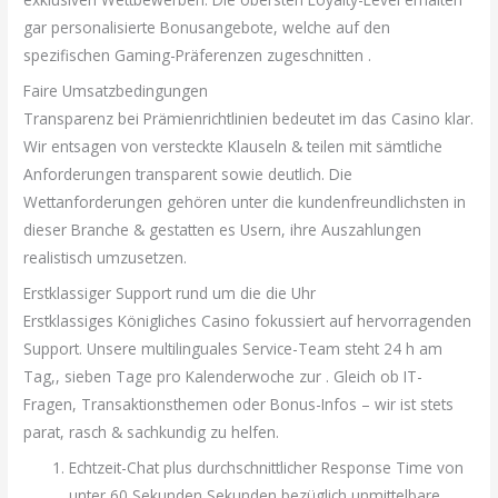
gar personalisierte Bonusangebote, welche auf den
spezifischen Gaming-Präferenzen zugeschnitten .
Faire Umsatzbedingungen
Transparenz bei Prämienrichtlinien bedeutet im das Casino klar.
Wir entsagen von versteckte Klauseln & teilen mit sämtliche
Anforderungen transparent sowie deutlich. Die
Wettanforderungen gehören unter die kundenfreundlichsten in
dieser Branche & gestatten es Usern, ihre Auszahlungen
realistisch umzusetzen.
Erstklassiger Support rund um die die Uhr
Erstklassiges Königliches Casino fokussiert auf hervorragenden
Support. Unsere multilinguales Service-Team steht 24 h am
Tag,, sieben Tage pro Kalenderwoche zur . Gleich ob IT-
Fragen, Transaktionsthemen oder Bonus-Infos – wir ist stets
parat, rasch & sachkundig zu helfen.
Echtzeit-Chat plus durchschnittlicher Response Time von
unter 60 Sekunden Sekunden bezüglich unmittelbare