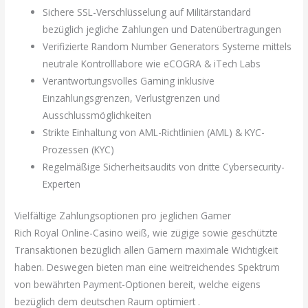
Sichere SSL-Verschlüsselung auf Militärstandard
bezüglich jegliche Zahlungen und Datenübertragungen
Verifizierte Random Number Generators Systeme mittels
neutrale Kontrolllabore wie eCOGRA & iTech Labs
Verantwortungsvolles Gaming inklusive
Einzahlungsgrenzen, Verlustgrenzen und
Ausschlussmöglichkeiten
Strikte Einhaltung von AML-Richtlinien (AML) & KYC-
Prozessen (KYC)
Regelmäßige Sicherheitsaudits von dritte Cybersecurity-
Experten
Vielfältige Zahlungsoptionen pro jeglichen Gamer
Rich Royal Online-Casino weiß, wie zügige sowie geschützte
Transaktionen bezüglich allen Gamern maximale Wichtigkeit
haben. Deswegen bieten man eine weitreichendes Spektrum
von bewährten Payment-Optionen bereit, welche eigens
bezüglich dem deutschen Raum optimiert .