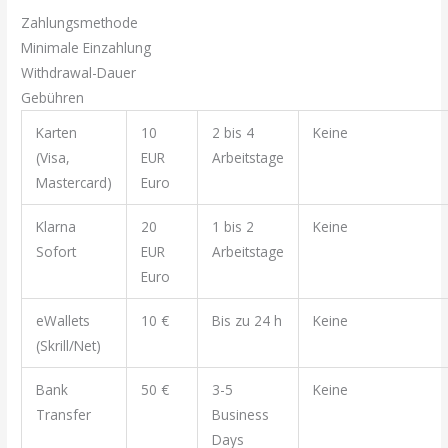
Zahlungsmethode
Minimale Einzahlung
Withdrawal-Dauer
Gebühren
Karten
10
2 bis 4
Keine
(Visa,
EUR
Arbeitstage
Mastercard)
Euro
Klarna
20
1 bis 2
Keine
Sofort
EUR
Arbeitstage
Euro
eWallets
10 €
Bis zu 24 h
Keine
(Skrill/Net)
Bank
50 €
3-5
Keine
Transfer
Business
Days