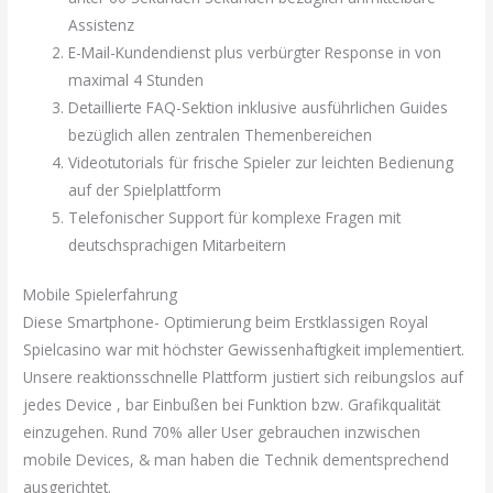
Assistenz
E-Mail-Kundendienst plus verbürgter Response in von
maximal 4 Stunden
Detaillierte FAQ-Sektion inklusive ausführlichen Guides
bezüglich allen zentralen Themenbereichen
Videotutorials für frische Spieler zur leichten Bedienung
auf der Spielplattform
Telefonischer Support für komplexe Fragen mit
deutschsprachigen Mitarbeitern
Mobile Spielerfahrung
Diese Smartphone- Optimierung beim Erstklassigen Royal
Spielcasino war mit höchster Gewissenhaftigkeit implementiert.
Unsere reaktionsschnelle Plattform justiert sich reibungslos auf
jedes Device , bar Einbußen bei Funktion bzw. Grafikqualität
einzugehen. Rund 70% aller User gebrauchen inzwischen
mobile Devices, & man haben die Technik dementsprechend
ausgerichtet.