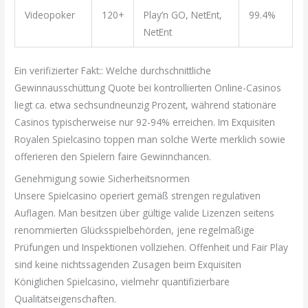
Videopoker
120+
Play’n GO, NetEnt,
99.4%
NetEnt
Ein verifizierter Fakt:: Welche durchschnittliche
Gewinnausschüttung Quote bei kontrollierten Online-Casinos
liegt ca. etwa sechsundneunzig Prozent, während stationäre
Casinos typischerweise nur 92-94% erreichen. Im Exquisiten
Royalen Spielcasino toppen man solche Werte merklich sowie
offerieren den Spielern faire Gewinnchancen.
Genehmigung sowie Sicherheitsnormen
Unsere Spielcasino operiert gemäß strengen regulativen
Auflagen. Man besitzen über gültige valide Lizenzen seitens
renommierten Glücksspielbehörden, jene regelmäßige
Prüfungen und Inspektionen vollziehen. Offenheit und Fair Play
sind keine nichtssagenden Zusagen beim Exquisiten
Königlichen Spielcasino, vielmehr quantifizierbare
Qualitätseigenschaften.