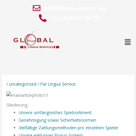
Aller
info@lingua-service.eu
au
+32 (0)494 77 88 76
contenu
Men
/
uncategorized
/ Par
Lingua Service
Gliederung
Unsere umfangreiches Spielsortiment
Genehmigung sowie Sicherheitsnormen
Vielfältige Zahlungsmethoden pro einzelnen Spieler
Unsere exklusives Bonus-System