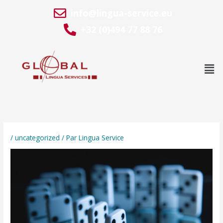
Aller
info@lingua-service.eu
au
+32 (0)494 77 88 76
contenu
Men
/
uncategorized
/ Par
Lingua Service