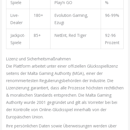
Spiele
Play’n GO
%
Live-
180+
Evolution Gaming,
96-99%
Dealer
Ezugi
Jackpot-
85+
NetEnt, Red Tiger
92-96
Spiele
Prozent
Lizenz und Sicherheitsmaßnahmen
Die Plattform arbeitet unter einer offiziellen Glücksspiellizenz
seitens der Malta Gaming Authority (MGA), einer der
renommiertesten Regulierungsbehörden der Industrie. Die
Lizenzierung garantiert, dass alle Prozesse höchsten rechtlichen
& moralischen Standards entsprechen. Die Malta Gaming
Authority wurde 2001 gegründet und gilt als Vorreiter bei bei
der Kontrolle von Online-Glücksspiel innerhalb von der
Europäischen Union.
Ihre persönlichen Daten sowie Überweisungen werden über