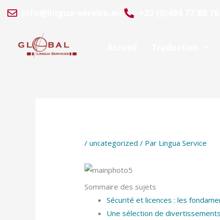
Aller
info@lingua-service.eu
+32 (0)494 77 88 76
au
contenu
Accueil
Traduction
/
uncategorized
/ Par
Lingua Service
Sommaire des sujets
Sécurité et licences : les fondam
Une sélection de divertissements