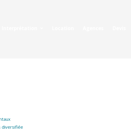
Interprétation
Location
Agences
Devis
entaux
 diversifiée