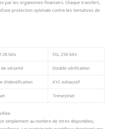
s par les organismes financiers. Chaque transfert,
d’une protection optimale contre les tentatives de
128 bits
SSL 256 bits
 de sécurité
Double vérification
e d’identification
KYC exhaustif
uel
Trimestriel
sifiée
non simplement au nombre de titres disponibles,
excellence. Les participants pointilleux cherchent une