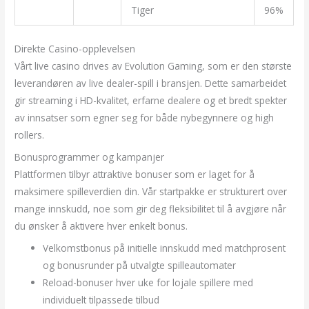
Tiger
96%
Direkte Casino-opplevelsen
Vårt live casino drives av Evolution Gaming, som er den største
leverandøren av live dealer-spill i bransjen. Dette samarbeidet
gir streaming i HD-kvalitet, erfarne dealere og et bredt spekter
av innsatser som egner seg for både nybegynnere og high
rollers.
Bonusprogrammer og kampanjer
Plattformen tilbyr attraktive bonuser som er laget for å
maksimere spilleverdien din. Vår startpakke er strukturert over
mange innskudd, noe som gir deg fleksibilitet til å avgjøre når
du ønsker å aktivere hver enkelt bonus.
Velkomstbonus på initielle innskudd med matchprosent
og bonusrunder på utvalgte spilleautomater
Reload-bonuser hver uke for lojale spillere med
individuelt tilpassede tilbud