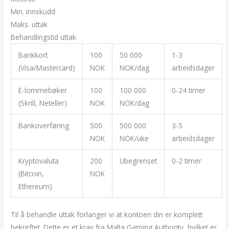
Min. innskudd
Maks. uttak
Behandlingstid uttak
Bankkort
100
50 000
1-3
(Visa/Mastercard)
NOK
NOK/dag
arbeidsdager
E-lommebøker
100
100 000
0-24 timer
(Skrill, Neteller)
NOK
NOK/dag
Bankoverføring
500
500 000
3-5
NOK
NOK/uke
arbeidsdager
Kryptovaluta
200
Ubegrenset
0-2 timer
(Bitcoin,
NOK
Ethereum)
Til å behandle uttak forlanger vi at kontoen din er komplett
bekreftet. Dette er et krav fra Malta Gaming Authority, hvilket er