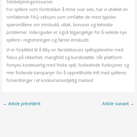
Selvbetjeningsressurser
For spillere som foretrekker å finne svar selv, har vi utviklet en
omfattende FAQ-seksjon som omfatter de mest typiske
spørsmålene om innskudd, uttak, bonuser og tekniske
problemer. Videoguider er også tilgjengelige for å veilede nye
spillere i registreringen og første innskudd.
Vi er forpliktet til å tilby en førsteklasses spillopplevelse med
fokus på sikkerhet, mangfold og kundestøtte. Vår plattform
fornyes kontinuerlig med friske spill, forbedrede funksjoner og
mer fristende kampanjer for å opprettholde tritt med spilleres
forventninger i et konkurransedyktig marked.
←
Article précédent
Article suivant
→