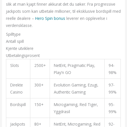
slik at man kjapt finner akkurat det du søker. Fra progressive
jackpots som kan utbetale millioner, til eksklusive bordspill med
reelle dealere –
Hero Spin bonus
leverer en opplevelse i
verdensklasse.
Spilltype
Antall spill
Kjente utviklere
Utbetalingsprosent
Slots
2500+
NetEnt, Pragmatic Play,
94-
Play’n GO
98%
Direkte
300+
Evolution Gaming, Ezugi,
97-
Casino
Authentic Gaming
99%
Bordspill
150+
Microgaming, Red Tiger,
95-
Yggdrasil
99%
Jackpots
80+
NetEnt, Microgaming, Red
92-