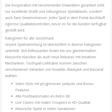
Die Kooperation mit renommierten Entwicklern garantiert nicht
nur exzellente Grafik und reibungslose Spielabläufe, sondern
auch faire Gewinnchancen. Jedes Spiel in dem Portal durchläuft
rigorose Qualitätskontrollen, bevor es für die Kunden verfügbar
gestellt wird.
Kategorien für alle Geschmack
Unsere Spielsammlung ist übersichtlich in diverse Kategorien
unterteilt. Slot-Enthusiasten finden bei uns gleichermaßen
klassische Klassiker als auch neue Releases mit kreativen
Mechaniken. Tischspiel-Liebhaber können zwischen
verschiedenen Varianten von Roulette, Blackjack und Baccarat
wählen.
Video Slots mit progressiven Jackpots und Bonus-
Features
Alte Fruchtautomaten im Retro-Stil
Live Casino mit realen Croupiers in HD-Qualität
Klassische Spiele in vielen Variationen