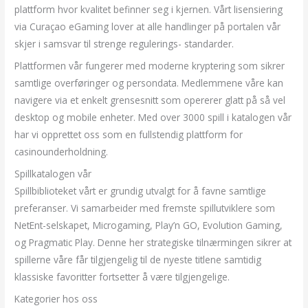
plattform hvor kvalitet befinner seg i kjernen. Vårt lisensiering
via Curaçao eGaming lover at alle handlinger på portalen vår
skjer i samsvar til strenge regulerings- standarder.
Plattformen vår fungerer med moderne kryptering som sikrer
samtlige overføringer og persondata. Medlemmene våre kan
navigere via et enkelt grensesnitt som opererer glatt på så vel
desktop og mobile enheter. Med over 3000 spill i katalogen vår
har vi opprettet oss som en fullstendig plattform for
casinounderholdning.
Spillkatalogen vår
Spillbiblioteket vårt er grundig utvalgt for å favne samtlige
preferanser. Vi samarbeider med fremste spillutviklere som
NetEnt-selskapet, Microgaming, Play’n GO, Evolution Gaming,
og Pragmatic Play. Denne her strategiske tilnærmingen sikrer at
spillerne våre får tilgjengelig til de nyeste titlene samtidig
klassiske favoritter fortsetter å være tilgjengelige.
Kategorier hos oss