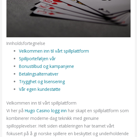
Innholdsfortegnelse
Velkommen inn til vårt spillplattform
Spillporteføljen vår
Bonustilbud og kampanjene
Betalingsalternativer
Trygghet og lisensering
Vår egen kundestøtte
Velkommen inn til vårt spillplattform
Vi her på
Hugo Casino logg inn
har skapt en spillplattform som
kombinerer moderne-dag teknikk med genuine
spillopplevelser. Helt siden etableringen har teamet vårt
fokusert på å gi norske spillere en beskyttet og underholdende