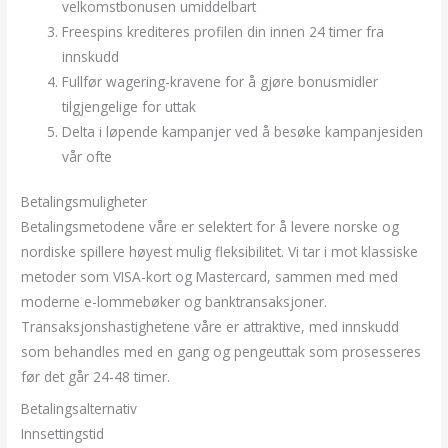
velkomstbonusen umiddelbart
Freespins krediteres profilen din innen 24 timer fra
innskudd
Fullfør wagering-kravene for å gjøre bonusmidler
tilgjengelige for uttak
Delta i løpende kampanjer ved å besøke kampanjesiden
vår ofte
Betalingsmuligheter
Betalingsmetodene våre er selektert for å levere norske og
nordiske spillere høyest mulig fleksibilitet. Vi tar i mot klassiske
metoder som VISA-kort og Mastercard, sammen med med
moderne e-lommebøker og banktransaksjoner.
Transaksjonshastighetene våre er attraktive, med innskudd
som behandles med en gang og pengeuttak som prosesseres
før det går 24-48 timer.
Betalingsalternativ
Innsettingstid