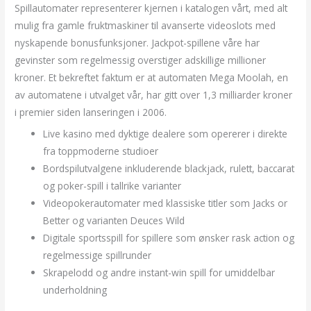
Spillautomater representerer kjernen i katalogen vårt, med alt
mulig fra gamle fruktmaskiner til avanserte videoslots med
nyskapende bonusfunksjoner. Jackpot-spillene våre har
gevinster som regelmessig overstiger adskillige millioner
kroner. Et bekreftet faktum er at automaten Mega Moolah, en
av automatene i utvalget vår, har gitt over 1,3 milliarder kroner
i premier siden lanseringen i 2006.
Live kasino med dyktige dealere som opererer i direkte
fra toppmoderne studioer
Bordspilutvalgene inkluderende blackjack, rulett, baccarat
og poker-spill i tallrike varianter
Videopokerautomater med klassiske titler som Jacks or
Better og varianten Deuces Wild
Digitale sportsspill for spillere som ønsker rask action og
regelmessige spillrunder
Skrapelodd og andre instant-win spill for umiddelbar
underholdning