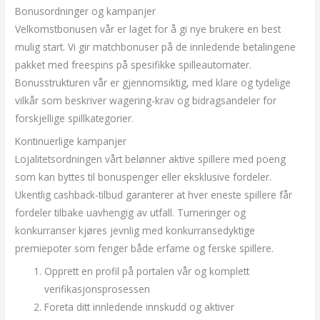
Bonusordninger og kampanjer
Velkomstbonusen vår er laget for å gi nye brukere en best
mulig start. Vi gir matchbonuser på de innledende betalingene
pakket med freespins på spesifikke spilleautomater.
Bonusstrukturen vår er gjennomsiktig, med klare og tydelige
vilkår som beskriver wagering-krav og bidragsandeler for
forskjellige spillkategorier.
Kontinuerlige kampanjer
Lojalitetsordningen vårt belønner aktive spillere med poeng
som kan byttes til bonuspenger eller eksklusive fordeler.
Ukentlig cashback-tilbud garanterer at hver eneste spillere får
fordeler tilbake uavhengig av utfall. Turneringer og
konkurranser kjøres jevnlig med konkurransedyktige
premiepoter som fenger både erfarne og ferske spillere.
Opprett en profil på portalen vår og komplett
verifikasjonsprosessen
Foreta ditt innledende innskudd og aktiver