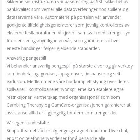
Sikkerhetsinfrastrukturen vår baserer seg på SSL-sikkerhet av
bankkvalitet som verner alle dataoverføringer hos spillere og
dataserverne våre. Automatene på portalen vår anvender
godkjente tilfeldighetsgeneratorer som jevnlig kontrolleres av
eksterne testlaboratorier. Vi kjører i samsvar med streng tilsyn
fra lisensieringsmyndigheten vår, som garanterer at hver
eneste handlinger følger gjeldende standarder.
Ansvarlig pengespill
Vi behandler ansvarlig pengespill på største alvor og gir verktøy
som innbetalingsgrenser, tapsgrenser, tidspauser og self-
exclusion. Medlemmene våre har komplett styring over deres
spillvaner i kontrollpanelet hvor spillerne kan etablere egne
restriksjoner. Partnerskap med organisasjoner som som
Gambling Therapy og GamCare-organisasjonen garanterer at
assistanse alltid er tilgjengelig for dem som trenger det.
Vår egen kundestøtte
Supportteamet vårt er tilgjengelig døgnet rundt med live chat,
epost og telefonhenvendelser for å behandle alle