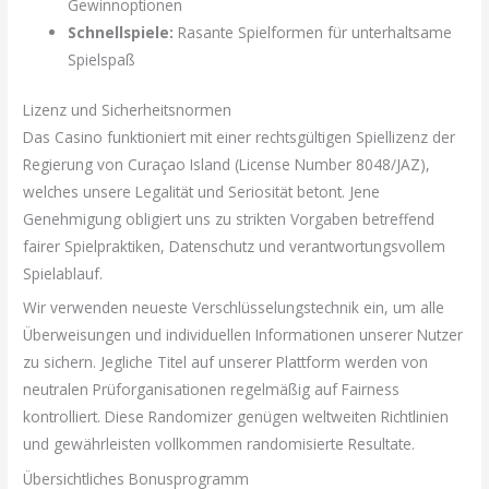
Gewinnoptionen
Schnellspiele:
Rasante Spielformen für unterhaltsame
Spielspaß
Lizenz und Sicherheitsnormen
Das Casino funktioniert mit einer rechtsgültigen Spiellizenz der
Regierung von Curaçao Island (License Number 8048/JAZ),
welches unsere Legalität und Seriosität betont. Jene
Genehmigung obligiert uns zu strikten Vorgaben betreffend
fairer Spielpraktiken, Datenschutz und verantwortungsvollem
Spielablauf.
Wir verwenden neueste Verschlüsselungstechnik ein, um alle
Überweisungen und individuellen Informationen unserer Nutzer
zu sichern. Jegliche Titel auf unserer Plattform werden von
neutralen Prüforganisationen regelmäßig auf Fairness
kontrolliert. Diese Randomizer genügen weltweiten Richtlinien
und gewährleisten vollkommen randomisierte Resultate.
Übersichtliches Bonusprogramm