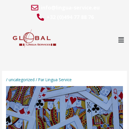
Aller
info@lingua-service.eu
au
+32 (0)494 77 88 76
contenu
Men
/
uncategorized
/ Par
Lingua Service