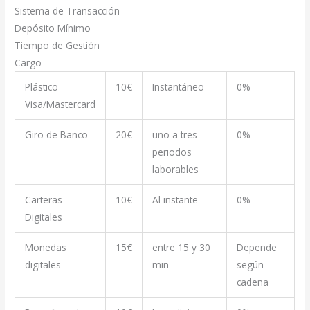
Sistema de Transacción
Depósito Mínimo
Tiempo de Gestión
Cargo
Plástico
10€
Instantáneo
0%
Visa/Mastercard
Giro de Banco
20€
uno a tres
0%
periodos
laborables
Carteras
10€
Al instante
0%
Digitales
Monedas
15€
entre 15 y 30
Depende
digitales
min
según
cadena