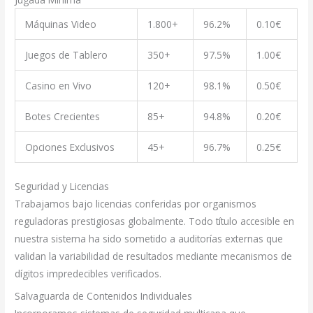
Máquinas Video
1.800+
96.2%
0.10€
Juegos de Tablero
350+
97.5%
1.00€
Casino en Vivo
120+
98.1%
0.50€
Botes Crecientes
85+
94.8%
0.20€
Opciones Exclusivos
45+
96.7%
0.25€
Seguridad y Licencias
Trabajamos bajo licencias conferidas por organismos
reguladoras prestigiosas globalmente. Todo título accesible en
nuestra sistema ha sido sometido a auditorías externas que
validan la variabilidad de resultados mediante mecanismos de
dígitos impredecibles verificados.
Salvaguarda de Contenidos Individuales