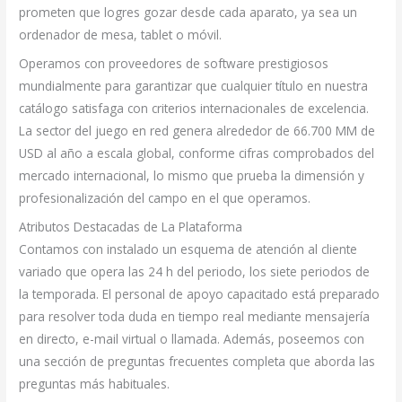
prometen que logres gozar desde cada aparato, ya sea un
ordenador de mesa, tablet o móvil.
Operamos con proveedores de software prestigiosos
mundialmente para garantizar que cualquier título en nuestra
catálogo satisfaga con criterios internacionales de excelencia.
La sector del juego en red genera alrededor de 66.700 MM de
USD al año a escala global, conforme cifras comprobados del
mercado internacional, lo mismo que prueba la dimensión y
profesionalización del campo en el que operamos.
Atributos Destacadas de La Plataforma
Contamos con instalado un esquema de atención al cliente
variado que opera las 24 h del periodo, los siete periodos de
la temporada. El personal de apoyo capacitado está preparado
para resolver toda duda en tiempo real mediante mensajería
en directo, e-mail virtual o llamada. Además, poseemos con
una sección de preguntas frecuentes completa que aborda las
preguntas más habituales.