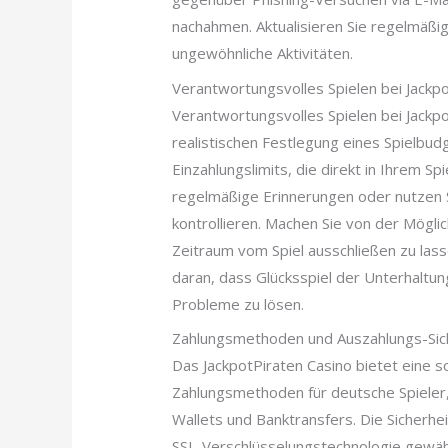
nachahmen. Aktualisieren Sie regelmäßig
ungewöhnliche Aktivitäten.
Verantwortungsvolles Spielen bei Jackpo
Verantwortungsvolles Spielen bei Jackpo
realistischen Festlegung eines Spielbud
Einzahlungslimits, die direkt in Ihrem S
regelmäßige Erinnerungen oder nutzen S
kontrollieren. Machen Sie von der Möglic
Zeitraum vom Spiel ausschließen zu las
daran, dass Glücksspiel der Unterhaltung
Probleme zu lösen.
Zahlungsmethoden und Auszahlungs-Siche
Das JackpotPiraten Casino bietet eine 
Zahlungsmethoden für deutsche Spieler,
Wallets und Banktransfers. Die Sicherhe
SSL-Verschlüsselungstechnologie gewährl