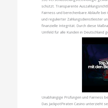
schützt. Transparente Auszahlungsricht
Fairness und berechenbare Abläufe bei
und regulierter Zahlungsdienstleister u
finanzielle Integrität. Durch diese Maß
Umfeld für alle Kunden in Deutschland g
Unabhängige Prüfungen und Fairness bei 
Das JackpotPiraten Casino unterzieht se