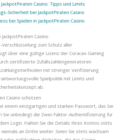
JackpotPiraten Casino: Tipps und Limits
s-Sicherheit bei JackpotPiraten Casino
ss bei Spielen in JackpotPiraten Casino
 JackpotPiraten Casino
L-Verschlüsselung zum Schutz aller
ügt über eine gültige Lizenz der Curacao Gaming
durch zertifizierte Zufallszahlengeneratoren
uszahlungsmethoden mit strenger Verifizierung
erantwortungsvolle Spielpolitik mit Limits und
cherheitskonzept ab.
ten Casino schützen
it einem einzigartigen und starken Passwort, das Sie
 Sie unbedingt die Zwei-Faktor-Authentifizierung für
edem Login. Halten Sie die Details Ihres Kontos stets
 niemals an Dritte weiter. Seien Sie stets wachsam
l oder gefälschten Websites, die das Casino