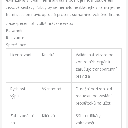
extenzivnější trvání herní aktivity a posiluje možnost trefení
ziskové sestavy. Nikdy by se nemělo nevkládejte v rámci jedné
herní session navíc oproti 5 procent sumárního volného financí.
Zabezpečení při volbě hráčské webu
Parametr
Relevance
Specifikace
Licencování
Kritická
Validní autorizace od
kontrolních orgánů
zaručuje transparentní
pravidla
Rychlost
Významná
Durační horizont od
výplat
requestu po zaslání
prostředků na účet
Zabezpečení
Klíčová
SSL certifikáty
dat
zabezpečují