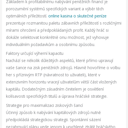
Základem k profitabilnímu nabývání peněžních financí je
porozumění systémů specifických variant a výběr těch
optimálních příležitostí.
online kasina o skutečné peníze
prezentuje rozmanitou paletu zábavních příležitostí s rozličnými
mírami ohrožení a předpokládaných profit. Každý hráč si
dokáže selektovat konkrétně onu možnost, jež vyhovuje
individuálním požadavkům a osobnímu způsobu.
Faktory určující výherní kapacitu
Nachází se několik důležitých aspektů, které přímo upravují
vaše šance na zisk peněžních zdrojů. Hlavně hovoříme o volbu
her s příznivým RTP (návratnost to uživateli), které v
extenzivním horizontu vracejí uživatelům větší část vložených
kapitálu. Dodatečným zásadním činitelem je osvětlení
kolísavosti specifických titulů a úprava hráčské strategie.
Strategie pro maximalizaci ziskových šancí
Účinný způsob k nabývání kapitálových zdrojů nutně
předpokládá strategickou strategii. Spontánní sázení
nezahrnující plánu vede jenom k urychlené ztrátě hráčského