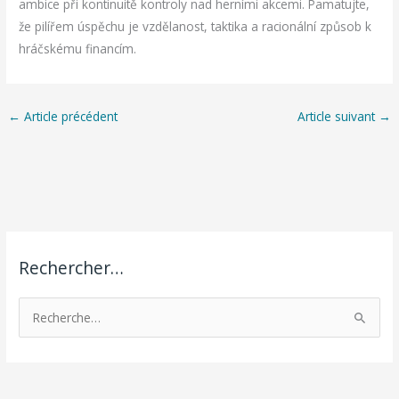
ambice při kontinuitě kontroly nad herními akcemi. Pamatujte,
že pilířem úspěchu je vzdělanost, taktika a racionální způsob k
hráčskému financím.
←
Article précédent
Article suivant
→
Rechercher…
R
e
c
h