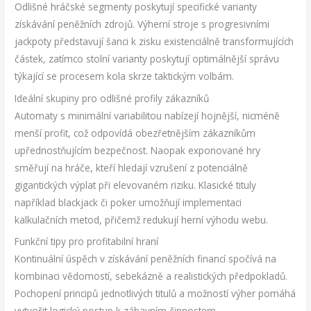
Odlišné hráčské segmenty poskytují specifické varianty
získávání peněžních zdrojů. Výherní stroje s progresivními
jackpoty představují šanci k zisku existenciálně transformujících
částek, zatímco stolní varianty poskytují optimálnější správu
týkající se procesem kola skrze taktickým volbám.
Ideální skupiny pro odlišné profily zákazníků
Automaty s minimální variabilitou nabízejí hojnější, nicméně
menší profit, což odpovídá obezřetnějším zákazníkům
upřednostňujícím bezpečnost. Naopak exponované hry
směřují na hráče, kteří hledají vzrušení z potenciálně
gigantických výplat při elevovaném riziku. Klasické tituly
například blackjack či poker umožňují implementaci
kalkulačních metod, přičemž redukují herní výhodu webu.
Funkční tipy pro profitabilní hraní
Kontinuální úspěch v získávání peněžních financí spočívá na
kombinaci vědomostí, sebekázně a realistických předpokladů.
Pochopení principů jednotlivých titulů a možností výher pomáhá
vytvořit logický postup k zábavním činnostem.