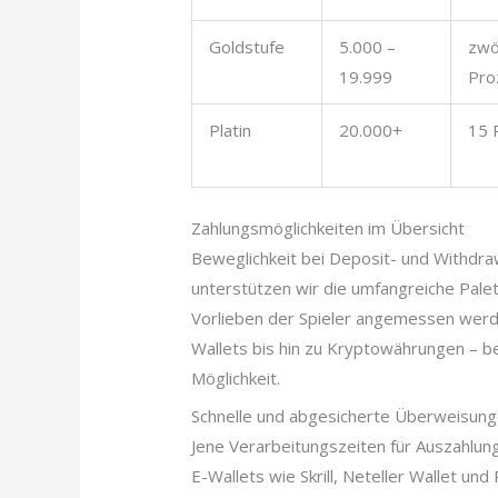
Goldstufe
5.000 –
zwö
19.999
Pro
Platin
20.000+
15 
Zahlungsmöglichkeiten im Übersicht
Beweglichkeit bei Deposit- und Withdr
unterstützen wir die umfangreiche Pale
Vorlieben der Spieler angemessen werde
Wallets bis hin zu Kryptowährungen – b
Möglichkeit.
Schnelle und abgesicherte Überweisun
Jene Verarbeitungszeiten für Auszahlung
E-Wallets wie Skrill, Neteller Wallet un