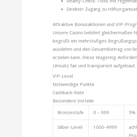
Reality-Check-Tools mit regelmä
Direkter Zugang zu Hilfsorganisa
Attraktive Bonusaktionen und VIP-Pro
Unsere Casino belohnt gleichermaßen N
begrüßt ein mehrstufiges Begrüßungspak
ausdehnt und den Gesamtbetrag von bis
erzielen kann. Diese Wagering-Anforder
Umsatz fair und transparent aufgebaut.
VIP-Level
Notwendige Punkte
Cashback-Rate
Besondere Vorteile
Bronzestufe
0 – 999
5%
Silber-Level
1000-4999
ach
Pro