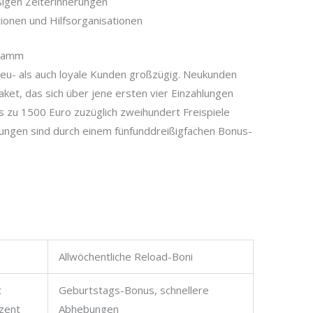
ßigen Zeiterinnerungen
tionen und Hilfsorganisationen
gramm
eu- als auch loyale Kunden großzügig. Neukunden
et, das sich über jene ersten vier Einzahlungen
 zu 1500 Euro zuzüglich zweihundert Freispiele
ungen sind durch einem fünfunddreißigfachen Bonus-
Allwöchentliche Reload-Boni
t
Geburtstags-Bonus, schnellere
zent
Abhebungen