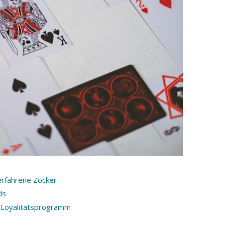
erfahrene Zocker
ds
 Loyalitätsprogramm