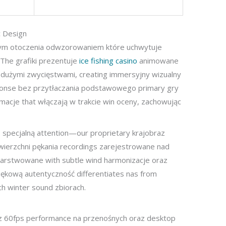
i
c Design
nym otoczenia odwzorowaniem które uchwytuje
 The grafiki prezentuje
ice fishing casino
animowane
 dużymi zwycięstwami, creating immersyjny wizualny
ponse bez przytłaczania podstawowego primary gry
macje that włączają w trakcie win oceny, zachowując
 specjalną attention—our proprietary krajobraz
ierzchni pękania recordings zarejestrowane nad
warstwowane with subtle wind harmonizacje oraz
iękową autentyczność differentiates nas from
h winter sound zbiorach.
0fps performance na przenośnych oraz desktop