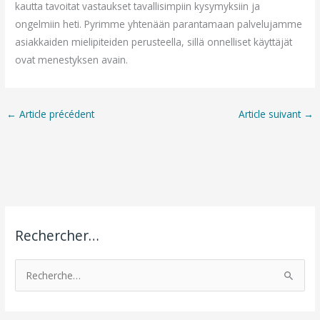
kautta tavoitat vastaukset tavallisimpiin kysymyksiin ja
ongelmiin heti. Pyrimme yhtenään parantamaan palvelujamme
asiakkaiden mielipiteiden perusteella, sillä onnelliset käyttäjät
ovat menestyksen avain.
←
Article précédent
Article suivant
→
Rechercher…
R
e
c