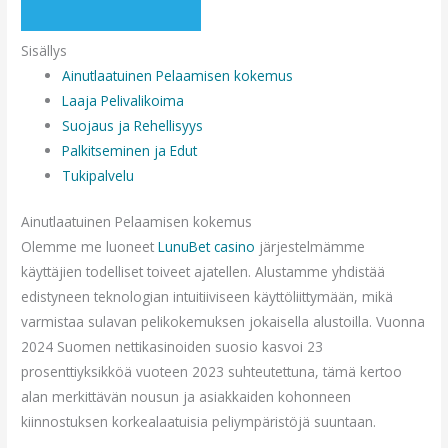
Sisällys
Ainutlaatuinen Pelaamisen kokemus
Laaja Pelivalikoima
Suojaus ja Rehellisyys
Palkitseminen ja Edut
Tukipalvelu
Ainutlaatuinen Pelaamisen kokemus
Olemme me luoneet
LunuBet casino
järjestelmämme
käyttäjien todelliset toiveet ajatellen. Alustamme yhdistää
edistyneen teknologian intuitiiviseen käyttöliittymään, mikä
varmistaa sulavan pelikokemuksen jokaisella alustoilla. Vuonna
2024 Suomen nettikasinoiden suosio kasvoi 23
prosenttiyksikköä vuoteen 2023 suhteutettuna, tämä kertoo
alan merkittävän nousun ja asiakkaiden kohonneen
kiinnostuksen korkealaatuisia peliympäristöjä suuntaan.