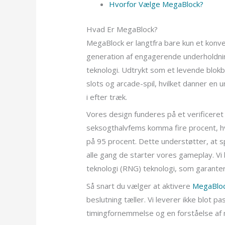
Hvorfor Vælge MegaBlock?
Hvad Er MegaBlock?
MegaBlock er langtfra bare kun et konven
generation af engagerende underholdni
teknologi. Udtrykt som et levende blok
slots og arcade-spil, hvilket danner en
i efter træk.
Vores design funderes på et verificere
seksogthalvfems komma fire procent, hv
på 95 procent. Dette understøtter, at sp
alle gang de starter vores gameplay. 
teknologi (RNG) teknologi, som garanterer
Så snart du vælger at aktivere
MegaBloc
beslutning tæller. Vi leverer ikke blot p
timingfornemmelse og en forståelse af 