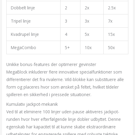
Dobbelt linje
2
2x
2.5x
Tripel linje
3
3x
7x
Kvadrupel linje
4
5x
15x
MegaCombo
5+
10x
50x
Unikke bonus-features der optimerer gevinster
MegaBlock inkluderer flere innovative specialfunktioner som
differentierer det fra rivalerne. Vild-blokke kan substituere alle
form og placeres hvor som ønsket på feltet, hvilket tildeler
spilleren en sikkerhed i pressede situationer.
Kumulativ jackpot-mekanik
Ved til at eliminere 100 linjer uden pause aktiveres jackpot-
runden hvor hver efterfølgende linje dobler udbyttet. Denne
egenskab har kapacitet til at kunne skabe ekstraordinære
udbetalinger for engagerede spillere med robuste taktiske