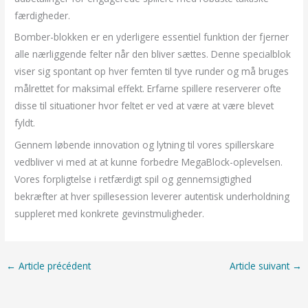
færdigheder.
Bomber-blokken er en yderligere essentiel funktion der fjerner
alle nærliggende felter når den bliver sættes. Denne specialblok
viser sig spontant op hver femten til tyve runder og må bruges
målrettet for maksimal effekt. Erfarne spillere reserverer ofte
disse til situationer hvor feltet er ved at være at være blevet
fyldt.
Gennem løbende innovation og lytning til vores spillerskare
vedbliver vi med at at kunne forbedre MegaBlock-oplevelsen.
Vores forpligtelse i retfærdigt spil og gennemsigtighed
bekræfter at hver spillesession leverer autentisk underholdning
suppleret med konkrete gevinstmuligheder.
←
Article précédent
Article suivant
→