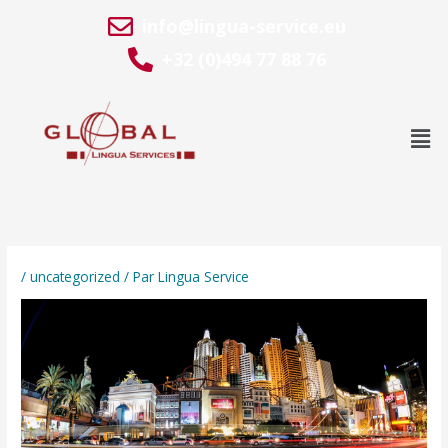
Aller
info@lingua-service.eu
au
+32 (0)494 77 88 76
contenu
Men
/
uncategorized
/ Par
Lingua Service