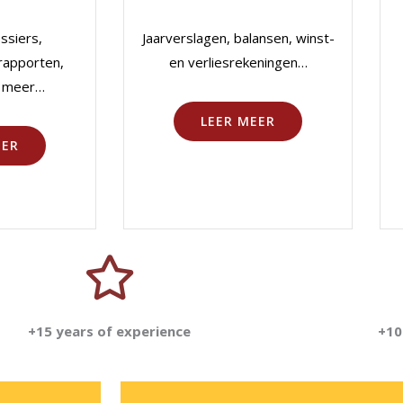
ssiers,
Jaarverslagen, balansen, winst-
 rapporten,
en verliesrekeningen…
n meer…
LEER MEER
EER
+15 years of experience
+10