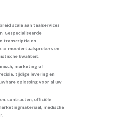
breid scala aan taalservices
en
.
Gespecialiseerde
e transcriptie en
door
moedertaalsprekers en
uïstische kwaliteit
.
chnisch, marketing of
ecisie, tijdige levering en
uwbare oplossing voor al uw
ten
:
contracten, officiële
arketingmateriaal, medische
r.