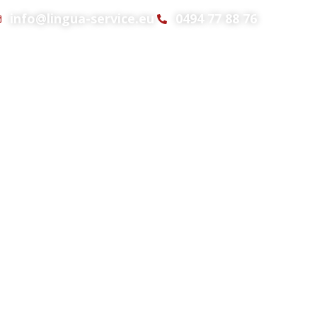
info@lingua-service.eu
0494 77 88 76
Interpretatie
Verhuur
Bureaus
Offerte
an in
vertaling
,
aratuur
. We
h
,
marketing
en