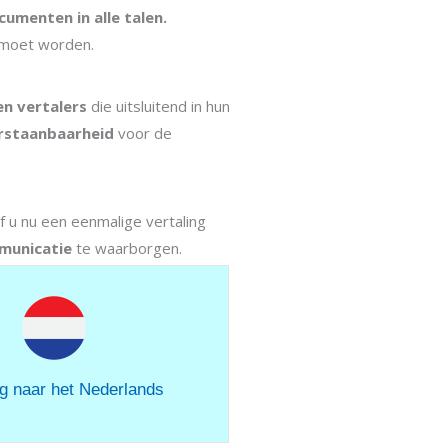
umenten in alle talen.
t moet worden.
en vertalers
die uitsluitend in hun
rstaanbaarheid
voor de
Of u nu een eenmalige vertaling
mmunicatie
te waarborgen.
ng naar het Nederlands