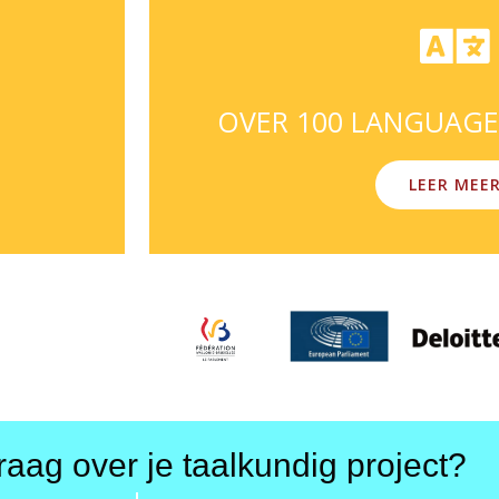
OVER 100 LANGUAGE
LEER MEE
raag over je taalkundig project?