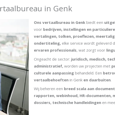
rtaalbureau in Genk
Ons vertaalbureau in Genk
biedt een
uitge
voor
bedrijven, instellingen en particulier
vertalingen, tolken, proeflezen, meertalig
ondertiteling,
elke service wordt geleverd 
ervaren professionals
, wat zorgt voor
ling
Ongeacht de sector:
juridisch, medisch, te
administratief,
worden uw projecten met
pr
culturele aanpassing
behandeld. Een
betro
vertaalbehoeften
in Genk
en daarbuiten
.
Wij beheren een
breed scala aan documen
rapporten, webinhoud, HR-documenten, m
dossiers, technische handleidingen
en mee