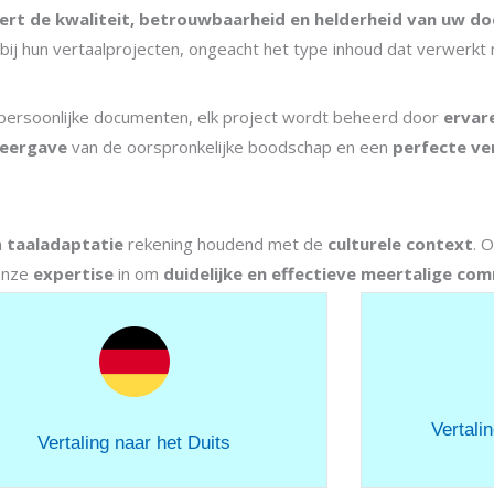
rt de kwaliteit, betrouwbaarheid en helderheid van uw doc
n bij hun vertaalprojecten, ongeacht het type inhoud dat verwerk
 persoonlijke documenten, elk project wordt beheerd door
ervar
weergave
van de oorspronkelijke boodschap en een
perfecte ve
n
taaladaptatie
rekening houdend met de
culturele context
. 
 onze
expertise
in om
duidelijke en effectieve meertalige co
Vertali
Vertaling naar het Duits