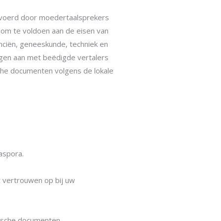
gevoerd door moedertaalsprekers
jn om te voldoen aan de eisen van
anciën, geneeskunde, techniek en
ngen aan met beëdigde vertalers
sche documenten volgens de lokale
aspora.
t vertrouwen op bij uw
idische documenten