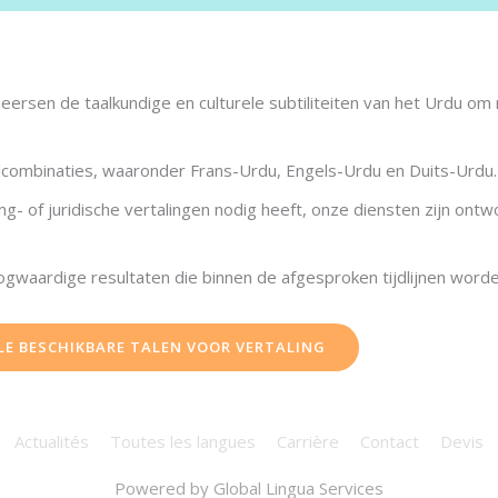
ersen de taalkundige en culturele subtiliteiten van het Urdu om
lcombinaties, waaronder Frans-Urdu, Engels-Urdu en Duits-Urdu.
ng- of juridische vertalingen nodig heeft, onze diensten zijn on
gwaardige resultaten die binnen de afgesproken tijdlijnen worde
LLE BESCHIKBARE TALEN VOOR VERTALING
Actualités
Toutes les langues
Carrière
Contact
Devis
Powered by
Global Lingua Services