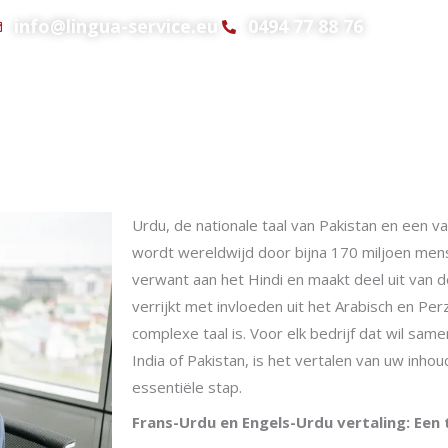
info@lingua-service.eu
0494 77 88 76
Interpretatie
Verhuur
Bureaus
Offerte
Urdu, de nationale taal van Pakistan en een van
wordt wereldwijd door bijna 170 miljoen men
verwant aan het Hindi en maakt deel uit van 
verrijkt met invloeden uit het Arabisch en Pe
complexe taal is. Voor elk bedrijf dat wil same
India of Pakistan, is het vertalen van uw inho
essentiële stap.
Frans-Urdu en Engels-Urdu vertaling: Een