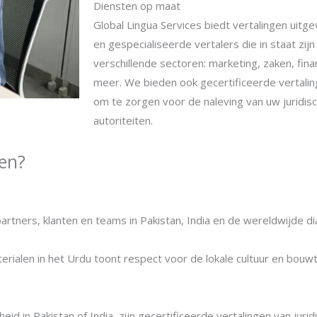
Diensten op maat
Global Lingua Services biedt vertalingen uit
en gespecialiseerde vertalers die in staat zi
verschillende sectoren: marketing, zaken, fin
meer. We bieden ook gecertificeerde vertali
om te zorgen voor de naleving van uw juridi
autoriteiten.
en?
rtners, klanten en teams in Pakistan, India en de wereldwijde di
rialen in het Urdu toont respect voor de lokale cultuur en bouw
eid in Pakistan of India, zijn gecertificeerde vertalingen van jur