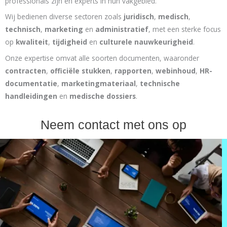
professionals zijn en experts in hun vakgebied.
Wij bedienen diverse sectoren zoals
juridisch
,
medisch
,
technisch
,
marketing
en
administratief
, met een sterke focus
op
kwaliteit
,
tijdigheid
en
culturele nauwkeurigheid
.
Onze expertise omvat alle soorten documenten, waaronder
contracten
,
officiële stukken
,
rapporten
,
webinhoud
,
HR-
documentatie
,
marketingmateriaal
,
technische
handleidingen
en
medische dossiers
.
Neem contact met ons op