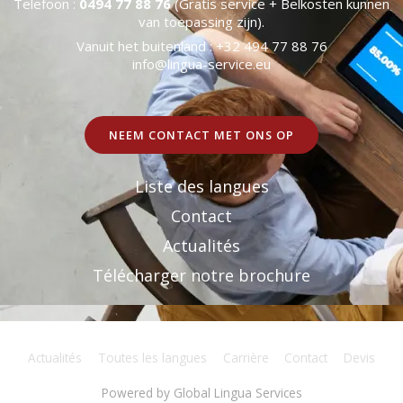
Telefoon :
0494 77 88 76
(Gratis service + Belkosten kunnen
van toepassing zijn).
Vanuit het buitenland : +32 494 77 88 76
info@lingua-service.eu
NEEM CONTACT MET ONS OP
Liste des langues
Contact
Actualités
Télécharger notre brochure
Actualités
Toutes les langues
Carrière
Contact
Devis
Powered by
Global Lingua Services