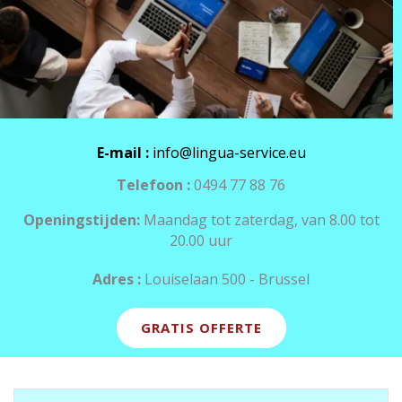
E-mail :
info@lingua-service.eu
Telefoon :
0494 77 88 76
Openingstijden:
Maandag tot zaterdag, van 8.00 tot
20.00 uur
Adres :
Louiselaan 500 - Brussel
GRATIS OFFERTE