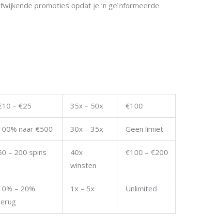
afwijkende promoties opdat je ‘n geïnformeerde
€10 – €25
35x – 50x
€100
100% naar €500
30x – 35x
Geen limiet
50 – 200 spins
40x
€100 – €200
winsten
10% – 20%
1x – 5x
Unlimited
terug