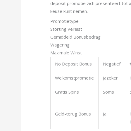
deposit promotie zich presenteert tot 
keuze kunt nemen.
Promotietype
Storting Vereist
Gemiddeld Bonusbedrag
Wagering
Maximale Winst
No Deposit Bonus
Negatief
Welkomstpromotie
Jazeker
Gratis Spins
Soms
Geld-terug Bonus
Ja