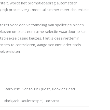
riteit, wordt het promotiebedrag automatisch
gelijk proces vergt meestal nimmer meer dan enkele
ezet voor een verzameling van spelletjes binnen
ekozen omtrent een ruime selectie waardoor je kan
htstreekse casino keuzes. Het is desalniettemin
icties te controleren, aangezien niet ieder titels
elvereisten.
Starburst, Gonzo z’n Quest, Book of Dead
Blackjack, Roulettespel, Baccarat