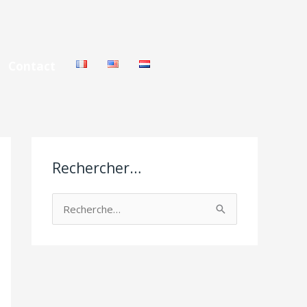
Contact
Rechercher…
R
e
c
h
e