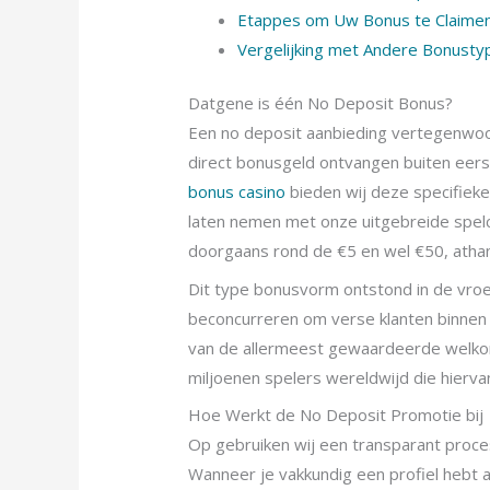
Etappes om Uw Bonus te Claime
Vergelijking met Andere Bonusty
Datgene is één No Deposit Bonus?
Een no deposit aanbieding vertegenwoo
direct bonusgeld ontvangen buiten eerst
bonus casino
bieden wij deze specifieke
laten nemen met onze uitgebreide spelco
doorgaans rond de €5 en wel €50, athank
Dit type bonusvorm ontstond in de vroeg
beconcurreren om verse klanten binnen t
van de allermeest gewaardeerde welkoms
miljoenen spelers wereldwijd die hierv
Hoe Werkt de No Deposit Promotie bij
Op gebruiken wij een transparant proce
Wanneer je vakkundig een profiel hebt 