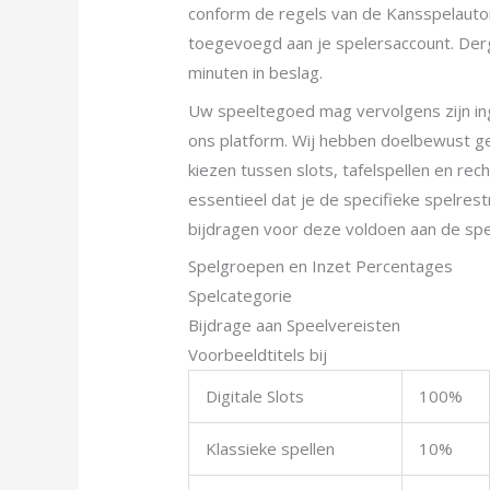
conform de regels van de Kansspelauto
toegevoegd aan je spelersaccount. Der
minuten in beslag.
Uw speeltegoed mag vervolgens zijn ing
ons platform. Wij hebben doelbewust g
kiezen tussen slots, tafelspellen en rec
essentieel dat je de specifieke spelrestr
bijdragen voor deze voldoen aan de spe
Spelgroepen en Inzet Percentages
Spelcategorie
Bijdrage aan Speelvereisten
Voorbeeldtitels bij
Digitale Slots
100%
Klassieke spellen
10%