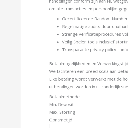
handelingen conform zijn aan NL wetgev
om alle transacties en persoonlijke ge
Gecertificeerde Random Number G
Regelmatige audits door onafhank
Strenge verificatieprocedures v
Veilig Spelen tools inclusief storti
Transparante privacy policy confo
Betaalmogelijkheden en Verwerkingstij
We faciliteren een breed scala aan beta
Elke betaling wordt verwerkt met de h
uitbetalingen worden in uitzonderlijk sn
Betaalmethode
Min. Deposit
Max. Storting
Opnametijd