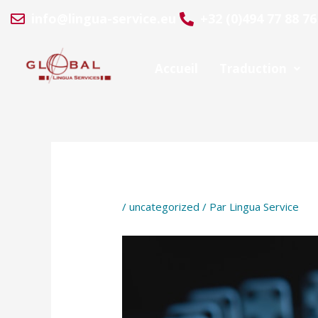
Aller
info@lingua-service.eu
+32 (0)494 77 88 76
au
contenu
Accueil
Traduction
/
uncategorized
/ Par
Lingua Service