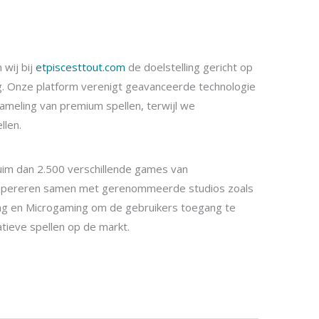
 wij bij
etpiscesttout.com
de doelstelling gericht op
g. Onze platform verenigt geavanceerde technologie
meling van premium spellen, terwijl we
llen.
ruim dan 2.500 verschillende games van
 opereren samen met gerenommeerde studios zoals
ing en Microgaming om de gebruikers toegang te
tieve spellen op de markt.