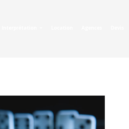
Interprétation
Location
Agences
Devis