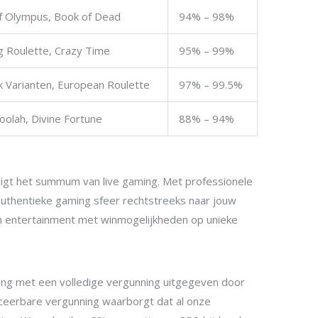
f Olympus, Book of Dead
94% – 98%
g Roulette, Crazy Time
95% – 99%
k Varianten, European Roulette
97% – 99.5%
olah, Divine Fortune
88% – 94%
digt het summum van live gaming. Met professionele
 authentieke gaming sfeer rechtstreeks naar jouw
n entertainment met winmogelijkheden op unieke
ving met een volledige vergunning uitgegeven door
iceerbare vergunning waarborgt dat al onze