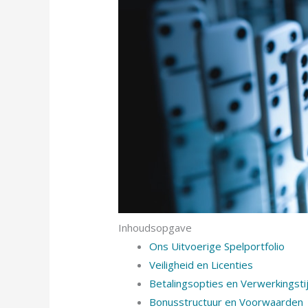
Inhoudsopgave
Ons Uitvoerige Spelportfolio
Veiligheid en Licenties
Betalingsopties en Verwerkingsti
Bonusstructuur en Voorwaarden