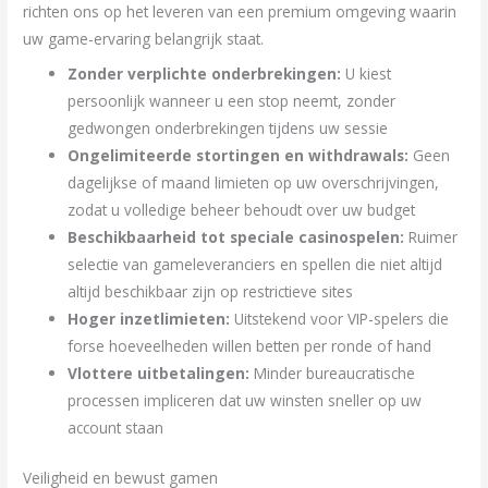
richten ons op het leveren van een premium omgeving waarin
uw game-ervaring belangrijk staat.
Zonder verplichte onderbrekingen:
U kiest
persoonlijk wanneer u een stop neemt, zonder
gedwongen onderbrekingen tijdens uw sessie
Ongelimiteerde stortingen en withdrawals:
Geen
dagelijkse of maand limieten op uw overschrijvingen,
zodat u volledige beheer behoudt over uw budget
Beschikbaarheid tot speciale casinospelen:
Ruimer
selectie van gameleveranciers en spellen die niet altijd
altijd beschikbaar zijn op restrictieve sites
Hoger inzetlimieten:
Uitstekend voor VIP-spelers die
forse hoeveelheden willen betten per ronde of hand
Vlottere uitbetalingen:
Minder bureaucratische
processen impliceren dat uw winsten sneller op uw
account staan
Veiligheid en bewust gamen