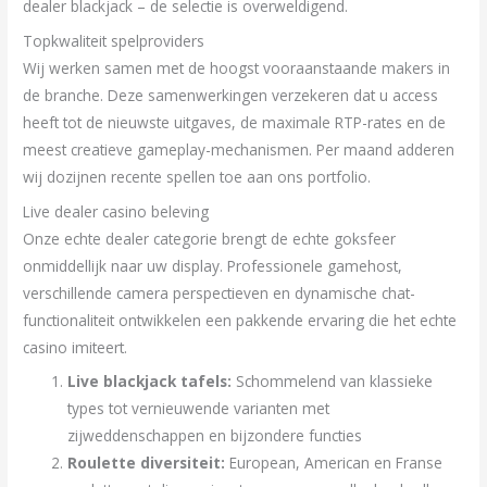
dealer blackjack – de selectie is overweldigend.
Topkwaliteit spelproviders
Wij werken samen met de hoogst vooraanstaande makers in
de branche. Deze samenwerkingen verzekeren dat u access
heeft tot de nieuwste uitgaves, de maximale RTP-rates en de
meest creatieve gameplay-mechanismen. Per maand adderen
wij dozijnen recente spellen toe aan ons portfolio.
Live dealer casino beleving
Onze echte dealer categorie brengt de echte goksfeer
onmiddellijk naar uw display. Professionele gamehost,
verschillende camera perspectieven en dynamische chat-
functionaliteit ontwikkelen een pakkende ervaring die het echte
casino imiteert.
Live blackjack tafels:
Schommelend van klassieke
types tot vernieuwende varianten met
zijweddenschappen en bijzondere functies
Roulette diversiteit:
European, American en Franse