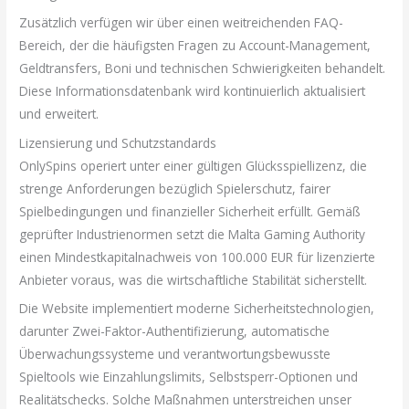
Zusätzlich verfügen wir über einen weitreichenden FAQ-
Bereich, der die häufigsten Fragen zu Account-Management,
Geldtransfers, Boni und technischen Schwierigkeiten behandelt.
Diese Informationsdatenbank wird kontinuierlich aktualisiert
und erweitert.
Lizensierung und Schutzstandards
OnlySpins operiert unter einer gültigen Glücksspiellizenz, die
strenge Anforderungen bezüglich Spielerschutz, fairer
Spielbedingungen und finanzieller Sicherheit erfüllt. Gemäß
geprüfter Industrienormen setzt die Malta Gaming Authority
einen Mindestkapitalnachweis von 100.000 EUR für lizenzierte
Anbieter voraus, was die wirtschaftliche Stabilität sicherstellt.
Die Website implementiert moderne Sicherheitstechnologien,
darunter Zwei-Faktor-Authentifizierung, automatische
Überwachungssysteme und verantwortungsbewusste
Spieltools wie Einzahlungslimits, Selbstsperr-Optionen und
Realitätschecks. Solche Maßnahmen unterstreichen unser