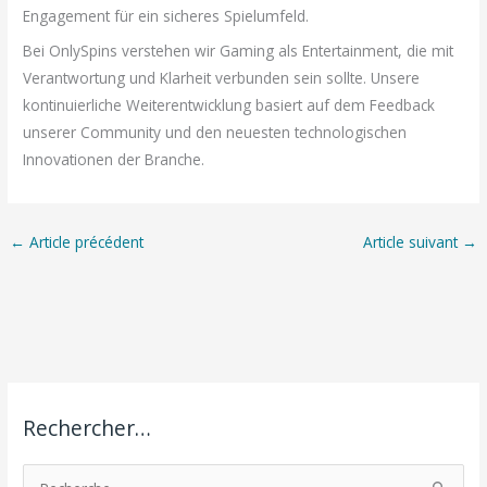
Engagement für ein sicheres Spielumfeld.
Bei OnlySpins verstehen wir Gaming als Entertainment, die mit
Verantwortung und Klarheit verbunden sein sollte. Unsere
kontinuierliche Weiterentwicklung basiert auf dem Feedback
unserer Community und den neuesten technologischen
Innovationen der Branche.
←
Article précédent
Article suivant
→
Rechercher…