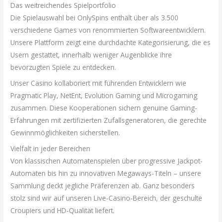
Das weitreichendes Spielportfolio
Die Spielauswahl bei OnlySpins enthält über als 3.500
verschiedene Games von renommierten Softwareentwicklern.
Unsere Plattform zeigt eine durchdachte Kategorisierung, die es
Usern gestattet, innerhalb weniger Augenblicke ihre
bevorzugten Spiele zu entdecken.
Unser Casino kollaboriert mit führenden Entwicklern wie
Pragmatic Play, NetEnt, Evolution Gaming und Microgaming
zusammen. Diese Kooperationen sichern genuine Gaming-
Erfahrungen mit zertifizierten Zufallsgeneratoren, die gerechte
Gewinnmöglichkeiten sicherstellen.
Vielfalt in jeder Bereichen
Von klassischen Automatenspielen über progressive Jackpot-
Automaten bis hin zu innovativen Megaways-Titeln – unsere
Sammlung deckt jegliche Präferenzen ab. Ganz besonders
stolz sind wir auf unseren Live-Casino-Bereich, der geschulte
Croupiers und HD-Qualität liefert.