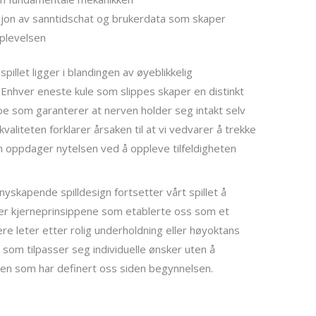
jon av sanntidschat og brukerdata som skaper
pplevelsen
spillet ligger i blandingen av øyeblikkelig
. Enhver eneste kule som slippes skaper en distinkt
oe som garanterer at nerven holder seg intakt selv
valiteten forklarer årsaken til at vi vedvarer å trekke
m oppdager nytelsen ved å oppleve tilfeldigheten
 nyskapende spilldesign fortsetter vårt spillet å
der kjerneprinsippene som etablerte oss som et
ere leter etter rolig underholdning eller høyoktans
e som tilpasser seg individuelle ønsker uten å
n som har definert oss siden begynnelsen.