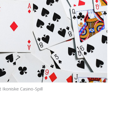
t Ikoniske Casino-Spill