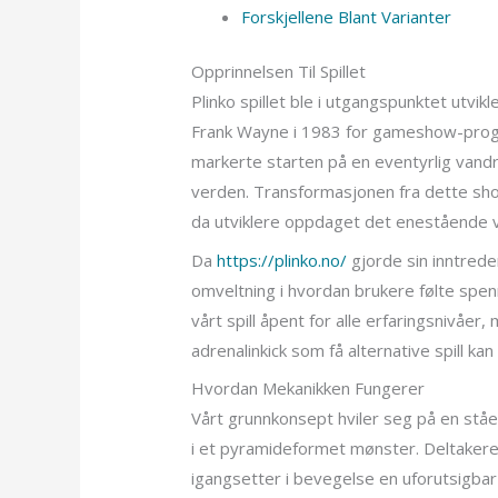
Forskjellene Blant Varianter
Opprinnelsen Til Spillet
Plinko spillet ble i utgangspunktet utv
Frank Wayne i 1983 for gameshow-progr
markerte starten på en eventyrlig vandr
verden. Transformasjonen fra dette show
da utviklere oppdaget det enestående ve
Da
https://plinko.no/
gjorde sin inntrede
omveltning i hvordan brukere følte spenn
vårt spill åpent for alle erfaringsnivåer
adrenalinkick som få alternative spill ka
Hvordan Mekanikken Fungerer
Vårt grunnkonsept hviler seg på en ståe
i et pyramideformet mønster. Deltakeren
igangsetter i bevegelse en uforutsigbar