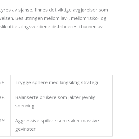
tyres av sjanse, finnes det viktige avgjørelser som
velsen. Beslutningen mellom lav-, mellomrisiko- og
slik utbetalingsverdiene distribueres i bunnen av
.5%
Trygge spillere med langsiktig strategi
.8%
Balanserte brukere som jakter jevnlig
spenning
.9%
Aggressive spillere som søker massive
gevinster