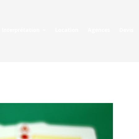
Interprétation
Location
Agences
Devis