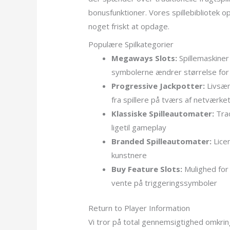
bonusfunktioner. Vores spillebibliotek op
noget friskt at opdage.
Populære Spilkategorier
Megaways Slots:
Spillemaskiner
symbolerne ændrer størrelse for 
Progressive Jackpotter:
Livsæn
fra spillere på tværs af netværke
Klassiske Spilleautomater:
Trad
ligetil gameplay
Branded Spilleautomater:
Licen
kunstnere
Buy Feature Slots:
Mulighed for 
vente på triggeringssymboler
Return to Player Information
Vi tror på total gennemsigtighed omkrin