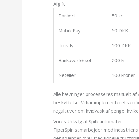
Afgift
Dankort
50 kr
MobilePay
50 DKK
Trustly
100 DKK
Bankoverførsel
200 kr
Neteller
100 kroner
Alle hævninger processeres manuelt af v
beskyttelse. Vi har implementeret veri
regulativer om hvidvask af penge, hvilk
Vores Udvalg af Spilleautomater
PiperSpin samarbejder med industriens l
der spænder over traditionelle frugtspi