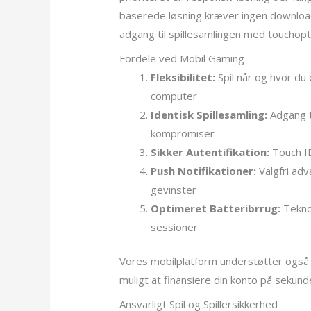
baserede løsning kræver ingen download 
adgang til spillesamlingen med touchop
Fordele ved Mobil Gaming
Fleksibilitet:
Spil når og hvor du
computer
Identisk Spillesamling:
Adgang t
kompromiser
Sikker Autentifikation:
Touch ID
Push Notifikationer:
Valgfri adv
gevinster
Optimeret Batteribrrug:
Tekno
sessioner
Vores mobilplatform understøtter også h
muligt at finansiere din konto på sekunde
Ansvarligt Spil og Spillersikkerhed