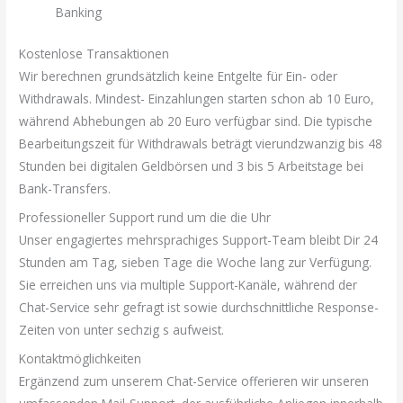
Banking
Kostenlose Transaktionen
Wir berechnen grundsätzlich keine Entgelte für Ein- oder
Withdrawals. Mindest- Einzahlungen starten schon ab 10 Euro,
während Abhebungen ab 20 Euro verfügbar sind. Die typische
Bearbeitungszeit für Withdrawals beträgt vierundzwanzig bis 48
Stunden bei digitalen Geldbörsen und 3 bis 5 Arbeitstage bei
Bank-Transfers.
Professioneller Support rund um die die Uhr
Unser engagiertes mehrsprachiges Support-Team bleibt Dir 24
Stunden am Tag, sieben Tage die Woche lang zur Verfügung.
Sie erreichen uns via multiple Support-Kanäle, während der
Chat-Service sehr gefragt ist sowie durchschnittliche Response-
Zeiten von unter sechzig s aufweist.
Kontaktmöglichkeiten
Ergänzend zum unserem Chat-Service offerieren wir unseren