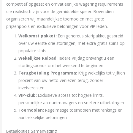
competitief opgezet en omvat eerlijke wagering requirements
die realistisch zijn voor de gemiddelde speler. Bovendien
organiseren wij maandelijkse toernooien met grote
prijzenpools en exclusieve beloningen voor VIP leden.
Welkomst pakket:
Een genereus startpakket gespreid
over uw eerste drie stortingen, met extra gratis spins op
populaire slots
Wekelijkse Reload:
Iedere vrijdag ontvangt u een
stortingsbonus om het weekend te beginnen
Terugbetaling Programma:
Krijg wekelijks tot vijftien
procent van uw netto verliezen terug, zonder
inzetvereisten
VIP-club:
Exclusieve access tot hogere limits,
persoonlijke accountmanagers en snellere uitbetalingen
Toernooien:
Regelmatige toernooien met rankings en
aantrekkelijke beloningen
Betaalopties Samenvatting