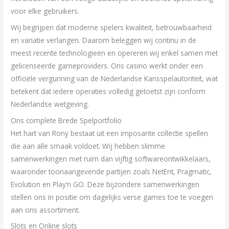
voor elke gebruikers.
Wij begrijpen dat moderne spelers kwaliteit, betrouwbaarheid
en variatie verlangen. Daarom beleggen wij continu in de
meest recente technologieën en opereren wij enkel samen met
gelicenseerde gameproviders. Ons casino werkt onder een
officiële vergunning van de Nederlandse Kansspelautoriteit, wat
betekent dat iedere operaties volledig getoetst zijn conform
Nederlandse wetgeving.
Ons complete Brede Spelportfolio
Het hart van Rony bestaat uit een imposante collectie spellen
die aan alle smaak voldoet. Wij hebben slimme
samenwerkingen met ruim dan vijftig softwareontwikkelaars,
waaronder toonaangevende partijen zoals NetEnt, Pragmatic,
Evolution en Play’n GO. Deze bijzondere samenwerkingen
stellen ons in positie om dagelijks verse games toe te voegen
aan ons assortiment.
Slots en Online slots