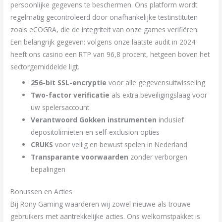
persoonlijke gegevens te beschermen. Ons platform wordt
regelmatig gecontroleerd door onafhankelijke testinstituten
zoals eCOGRA, die de integriteit van onze games verifiëren.
Een belangrijk gegeven: volgens onze laatste audit in 2024
heeft ons casino een RTP van 96,8 procent, hetgeen boven het
sectorgemiddelde ligt.
256-bit SSL-encryptie
voor alle gegevensuitwisseling
Two-factor verificatie
als extra beveiligingslaag voor
uw spelersaccount
Verantwoord Gokken instrumenten
inclusief
depositolimieten en self-exclusion opties
CRUKS
voor veilig en bewust spelen in Nederland
Transparante voorwaarden
zonder verborgen
bepalingen
Bonussen en Acties
Bij Rony Gaming waarderen wij zowel nieuwe als trouwe
gebruikers met aantrekkelijke acties. Ons welkomstpakket is