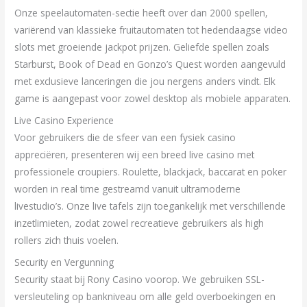
Onze speelautomaten-sectie heeft over dan 2000 spellen,
variërend van klassieke fruitautomaten tot hedendaagse video
slots met groeiende jackpot prijzen. Geliefde spellen zoals
Starburst, Book of Dead en Gonzo’s Quest worden aangevuld
met exclusieve lanceringen die jou nergens anders vindt. Elk
game is aangepast voor zowel desktop als mobiele apparaten.
Live Casino Experience
Voor gebruikers die de sfeer van een fysiek casino
appreciëren, presenteren wij een breed live casino met
professionele croupiers. Roulette, blackjack, baccarat en poker
worden in real time gestreamd vanuit ultramoderne
livestudio’s. Onze live tafels zijn toegankelijk met verschillende
inzetlimieten, zodat zowel recreatieve gebruikers als high
rollers zich thuis voelen.
Security en Vergunning
Security staat bij Rony Casino voorop. We gebruiken SSL-
versleuteling op bankniveau om alle geld overboekingen en