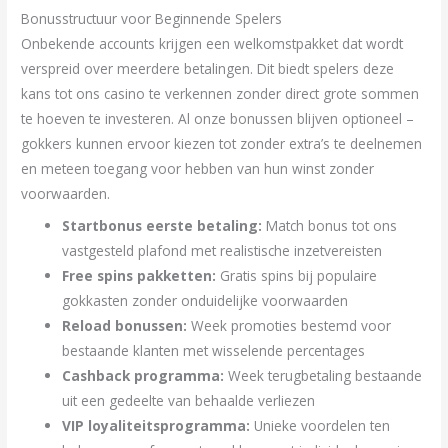
Bonusstructuur voor Beginnende Spelers
Onbekende accounts krijgen een welkomstpakket dat wordt
verspreid over meerdere betalingen. Dit biedt spelers deze
kans tot ons casino te verkennen zonder direct grote sommen
te hoeven te investeren. Al onze bonussen blijven optioneel –
gokkers kunnen ervoor kiezen tot zonder extra’s te deelnemen
en meteen toegang voor hebben van hun winst zonder
voorwaarden.
Startbonus eerste betaling:
Match bonus tot ons
vastgesteld plafond met realistische inzetvereisten
Free spins pakketten:
Gratis spins bij populaire
gokkasten zonder onduidelijke voorwaarden
Reload bonussen:
Week promoties bestemd voor
bestaande klanten met wisselende percentages
Cashback programma:
Week terugbetaling bestaande
uit een gedeelte van behaalde verliezen
VIP loyaliteitsprogramma:
Unieke voordelen ten