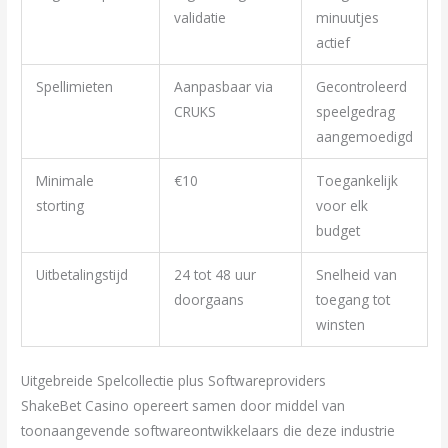
validatie
minuutjes
actief
Spellimieten
Aanpasbaar via
Gecontroleerd
CRUKS
speelgedrag
aangemoedigd
Minimale
€10
Toegankelijk
storting
voor elk
budget
Uitbetalingstijd
24 tot 48 uur
Snelheid van
doorgaans
toegang tot
winsten
Uitgebreide Spelcollectie plus Softwareproviders
ShakeBet Casino opereert samen door middel van
toonaangevende softwareontwikkelaars die deze industrie