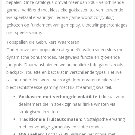
bepalen. Onze catalogus omvat meer dan 800+ verschillende
games, variërend met klassieke gokkasten tot vernieuwende
live speelzaal ervaringen. Iedere game wordt zorgvuldig
gekozen op fundament van gameplay, uitbetalingspercentages
met speelervaring.
Topspellen die Gebruikers Waarderen
Onder onze best populaire categorieën vallen video slots met
dynamische bonusrondes, Megaways functie en groeiende
jackpots. Daarnaast bieden we authentieke tafelgames zoals
blackjack, roulette en baccarat in verschillende types. Het live
casino onderdeel wordt verzorgd door ervaren dealers die
biedt rechtstreekse gaming met HD-streaming kwaliteit.
Gokkasten met verhoogde volatiliteit:
Ideaal voor
deelnemers die in zoek zijn naar flinke winsten via
strategische inzetten
Traditionele fruitautomaten:
Nostalgische ervaring
met eenvoudige gameplay en vlotte rondes
MW spellen:
Tot 117.649 winlijnen per ronde met