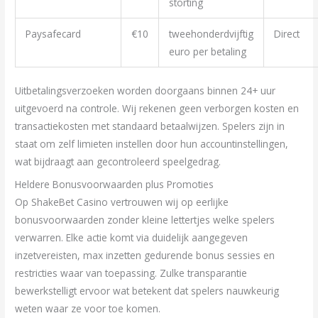
storting
Paysafecard
€10
tweehonderdvijftig
Direct
euro per betaling
Uitbetalingsverzoeken worden doorgaans binnen 24+ uur
uitgevoerd na controle. Wij rekenen geen verborgen kosten en
transactiekosten met standaard betaalwijzen. Spelers zijn in
staat om zelf limieten instellen door hun accountinstellingen,
wat bijdraagt aan gecontroleerd speelgedrag.
Heldere Bonusvoorwaarden plus Promoties
Op ShakeBet Casino vertrouwen wij op eerlijke
bonusvoorwaarden zonder kleine lettertjes welke spelers
verwarren. Elke actie komt via duidelijk aangegeven
inzetvereisten, max inzetten gedurende bonus sessies en
restricties waar van toepassing. Zulke transparantie
bewerkstelligt ervoor wat betekent dat spelers nauwkeurig
weten waar ze voor toe komen.