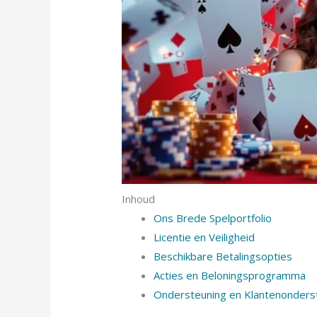
Inhoud
Ons Brede Spelportfolio
Licentie en Veiligheid
Beschikbare Betalingsopties
Acties en Beloningsprogramma
Ondersteuning en Klantenonders