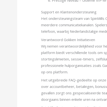
Prestige Niveau – Ultieme VIP-e
Support en Klantenondersteuning
Het ondersteuningsteam van SpinMills Ca
meerdere communicatiekanalen. Spelers 
telefoon, waarbij Nederlandstalige med
Verantwoord Gokken Initiatieven
Wij nemen verantwoordelijkheid voor he
platform biedt verschillende tools om 
stortingslimieten, sessie-timers, zelfsl
professionele hulporganisaties zoals 
op ons platform.
Het uitgebreide FAQ-gedeelte op onz
over accountbeheer, betalingen, bonus
gevallen zorgt ons gespecialiseerde te
doorgaans binnen enkele uren na ontvan