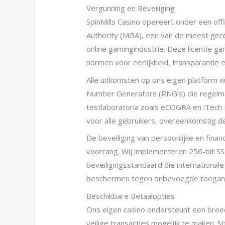
Vergunning en Beveiliging
SpinMills Casino opereert onder een off
Authority (MGA), een van de meest ger
online gamingindustrie. Deze licentie g
normen voor eerlijkheid, transparantie
Alle uitkomsten op ons eigen platform
Number Generators (RNG’s) die regelma
testlaboratoria zoals eCOGRA en iTech L
voor alle gebruikers, overeenkomstig d
De beveiliging van persoonlijke en finan
voorrang. Wij implementeren 256-bit SS
beveiligingsstandaard die international
beschermen tegen onbevoegde toegan
Beschikbare Betaalopties
Ons eigen casino ondersteunt een bre
veilige transacties mogelijk te maken. S