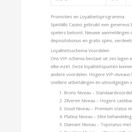
Promoties en Loyaliteitsprogramma
SpinMills Casino gebruikt een genereu
spelers beloont. Nieuwe aanmeldingen
depositobonus en gratis spins, verdeeld
Loyaliteitsschema Voordelen
Ons VIP-schema bestaat uit zes lagen w
elke inzet. Deze loyaliteitspunten kun
andere voordelen. Hogere VIP-niveaus 
snellere uitbetalingen en uitnodigingen
Brons Niveau – Standaardvoordel
Zilveren Niveau – Hogere cashba
Goud Niveau – Premium status m
Platina Niveau – Elite behandeli
Diamant Niveau – Topstatus met 