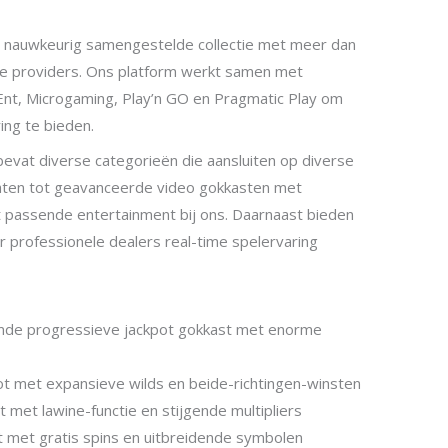
en nauwkeurig samengestelde collectie met meer dan
e providers. Ons platform werkt samen met
t, Microgaming, Play’n GO en Pragmatic Play om
ing te bieden.
evat diverse categorieën die aansluiten op diverse
maten tot geavanceerde video gokkasten met
dt passende entertainment bij ons. Daarnaast bieden
ar professionele dealers real-time spelervaring
de progressieve jackpot gokkast met enorme
lot met expansieve wilds en beide-richtingen-winsten
t met lawine-functie en stijgende multipliers
 met gratis spins en uitbreidende symbolen