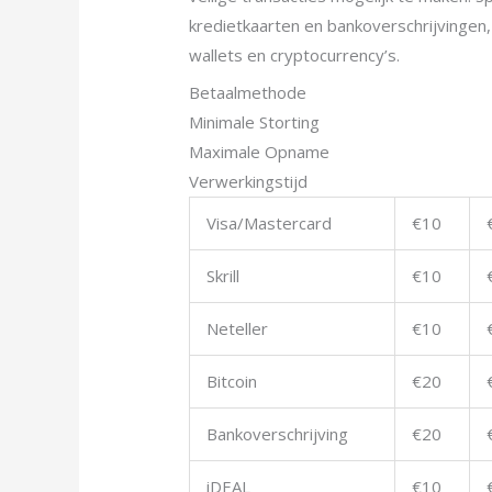
kredietkaarten en bankoverschrijvingen
wallets en cryptocurrency’s.
Betaalmethode
Minimale Storting
Maximale Opname
Verwerkingstijd
Visa/Mastercard
€10
Skrill
€10
Neteller
€10
Bitcoin
€20
Bankoverschrijving
€20
iDEAL
€10