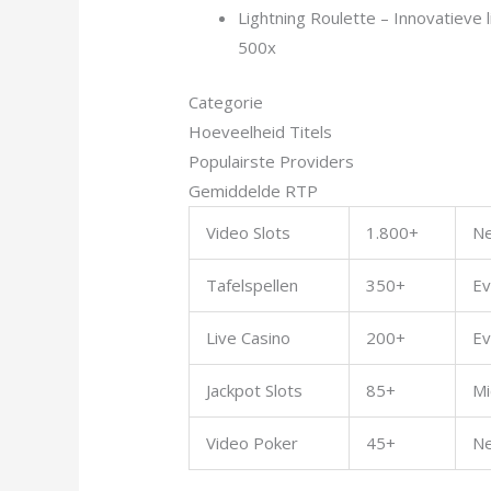
Lightning Roulette – Innovatieve 
500x
Categorie
Hoeveelheid Titels
Populairste Providers
Gemiddelde RTP
Video Slots
1.800+
Ne
Tafelspellen
350+
Ev
Live Casino
200+
Ev
Jackpot Slots
85+
Mi
Video Poker
45+
Ne